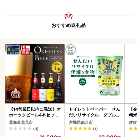
おすすめ返礼品
《14営業日以内に発送》オ
トイレットペーパー せん
【
ホーツクビール4本セット
だいリサイクル ダブル9
精米 
( 飲料 飲み物 お酒 ビール
6ロール｜トイレット
北海道北見市
宮城県仙台市
佐賀
クラフトビール 瓶ビール
(0)
(1)
贈答 ギフト 贈り物 お中元