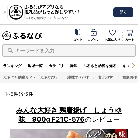
ふるなびアプリなら
返礼品がもっと探しやすい！
開く
ふるさと納税サイト「ふるなび」
ガイド
ログイン
お気に入り
カート
キーワードを入力
ランキング
地域一覧
カテゴリ
特集
ふるさと納税を知る
キャンペ
ふるさと納税サイト「ふるなび」
地域でさがす
東北地方
福島県伊
1~5件(全
5
件)
みんな大好き 鶏唐揚げ しょうゆ
味 900g F21C-576
のレビュー