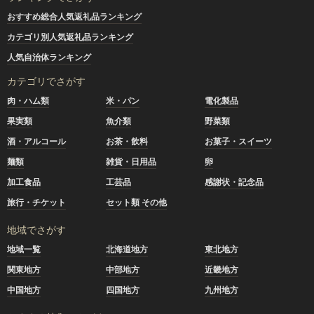
おすすめ総合人気返礼品ランキング
カテゴリ別人気返礼品ランキング
人気自治体ランキング
カテゴリでさがす
肉・ハム類
米・パン
電化製品
果実類
魚介類
野菜類
酒・アルコール
お茶・飲料
お菓子・スイーツ
麺類
雑貨・日用品
卵
加工食品
工芸品
感謝状・記念品
旅行・チケット
セット類 その他
地域でさがす
地域一覧
北海道地方
東北地方
関東地方
中部地方
近畿地方
中国地方
四国地方
九州地方