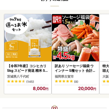
【令和7年産】コシヒカリ
訳あり ソーセージ福袋 ウ
特大
5kg スピード発送 精米 5k
インナー 5種セット 合計4.
頭え
g x 1袋 白米 茨城県 八千代
5kg ソーセージ
茨城県八千代町
福岡県古賀市
大阪
町
(145)
(8)
8,000
20,000