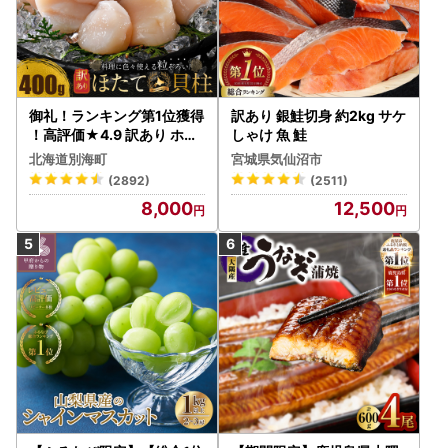
御礼！ランキング第1位獲得
訳あり 銀鮭切身 約2kg サケ
！高評価★4.9 訳あり ホタ
しゃけ 魚 鮭
テ 400g（ほたて 帆立 貝柱
北海道別海町
宮城県気仙沼市
冷凍 ）
(2892)
(2511)
8,000
12,500