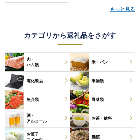
もっと見る
カテゴリから返礼品をさがす
肉・
米・パン
ハム類
電化製品
果物類
魚介類
野菜類
酒・
お茶・
飲料
アルコール
お菓子・
麺類
スイーツ