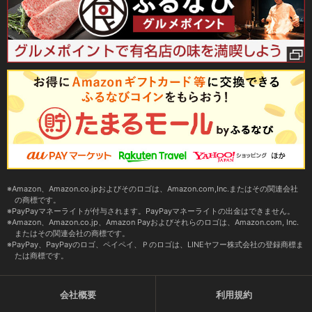
Amazon、Amazon.co.jpおよびそのロゴは、Amazon.com,Inc.またはその関連会社
の商標です。
PayPayマネーライトが付与されます。PayPayマネーライトの出金はできません。
Amazon、Amazon.co.jp、Amazon Payおよびそれらのロゴは、Amazon.com, Inc.
またはその関連会社の商標です。
PayPay、PayPayのロゴ、ペイペイ、Ｐのロゴは、LINEヤフー株式会社の登録商標ま
たは商標です。
会社概要
利用規約