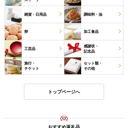
雑貨・
日用品
調味料・
油
卵
加工食品
感謝状・
工芸品
記念品
旅行・
セット類・
チケット
その他
トップページへ
おすすめ返礼品