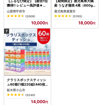
【ふるなび限定】【総合1位
【期間限定】鹿児島県大隅
獲得!! レビュー高評価★】
産 うなぎ蒲焼 4尾（600g
〈2026年度配送分〉山梨
） KN007-004-04-cp18
山梨県甲府市
鹿児島県鹿屋市
県産 シャインマスカット 2
うなぎ 鰻 魚 惣菜 総菜
(2009)
(5765)
～3房（1.0kg以上）シャイ
10,000
18,000
ン フルーツ FN-Limited-S
P
クラリスボックスティッシ
ュ60箱(1箱220組(440枚))
(5個入り×12セット)【配送
栃木県小山市
不可地域：離島・沖縄県】
(3240)
【1256759】
14,000