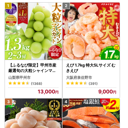
【ふるなび限定】甲州市産
えび 1.7kg 特大5Lサイズ む
厳選旬の大粒シャインマス
きえび
カット 約1.3kg 2～3房【2
山梨県甲州市
大阪府泉佐野市
026年発送】（MG）B12-
(1368)
(391)
472 FN-Limited-VO シャ
13,000
9,000
インマスカット フルーツ