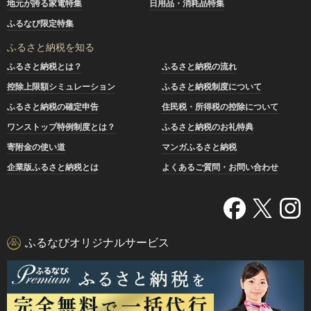
地元が誇る家電特集
日用品・消耗品特集
ふるなび限定特集
ふるさと納税を知る
ふるさと納税とは？
ふるさと納税の流れ
控除上限額シミュレーション
ふるさと納税制度について
ふるさと納税の確定申告
住民税・所得税の控除について
ワンストップ特例制度とは？
ふるさと納税のお礼特典
寄附金の使い道
マンガふるさと納税
企業版ふるさと納税とは
よくあるご質問・お問い合わせ
ふるなびオリジナルサービス