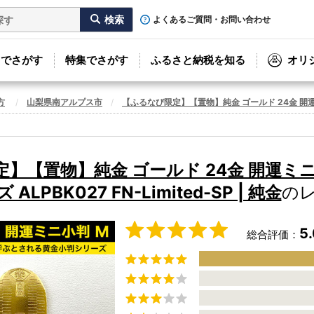
よくあるご質問・お問い合わせ
リでさがす
特集でさがす
ふるさと納税を知る
オリ
方
山梨県南アルプス市
【ふるなび限定】【置物】純金 ゴールド 24金 開運ミニ小判
】【置物】純金 ゴールド 24金 開運ミ
ALPBK027 FN-Limited-SP | 純金
の
5
総合評価：