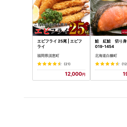
エビフライ 25尾 | エビフ
鮭 紅鮭 切り身 
ライ
019-1454
福岡県須恵町
北海道白糠町
(21)
(12
12,000
1