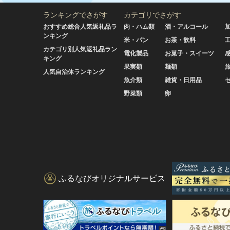
ランキングでさがす
カテゴリでさがす
おすすめ総合人気返礼品ラ
肉・ハム類
酒・アルコール
ンキング
米・パン
お茶・飲料
カテゴリ別人気返礼品ラン
電化製品
お菓子・スイーツ
キング
果実類
麺類
人気自治体ランキング
魚介類
雑貨・日用品
野菜類
卵
ふるなびオリジナルサービス