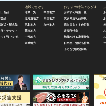
地域でさがす
おすすめ特集でさがす
加工食品
地域一覧
中国地方
おすすめ特集一覧
ふ
工芸品
北海道地方
四国地方
訳あり返礼品特集
ふ
感謝状・記念品
東北地方
九州地方
担当者おすすめ特集
控
旅行・チケット
関東地方
定期便特集
ふ
セット類 その他
中部地方
地元が誇る家電特集
ふ
近畿地方
日用品・消耗品特集
住
ふるなび限定特集