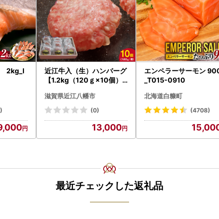
2kg_I
近江牛入（生）ハンバーグ
エンペラーサーモン 90
【1.2kg（120ｇ×10個）
_T015-0910
】【AG09W】
滋賀県近江八幡市
北海道白糠町
)
(0)
(4708)
9,000
13,000
15,00
最近チェックした返礼品