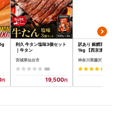
0g
利久 牛タン塩味3個セット
訳あり 銀鱈西京漬け 10切
｜牛タン
1kg 【西京漬け】
宮城県仙台市
神奈川県藤沢市
(0)
(14)
0
19,500
10,000