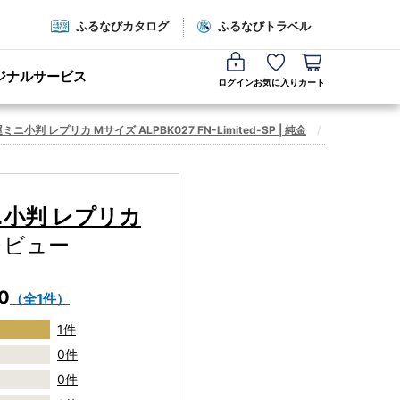
ふるなびカタログ
ふるなびトラベル
ジナルサービス
ログイン
お気に入り
カート
 レプリカ Mサイズ ALPBK027 FN-Limited-SP | 純金
レビュー一覧
ニ小判 レプリカ
レビュー
.0
（全1件）
1件
0件
0件