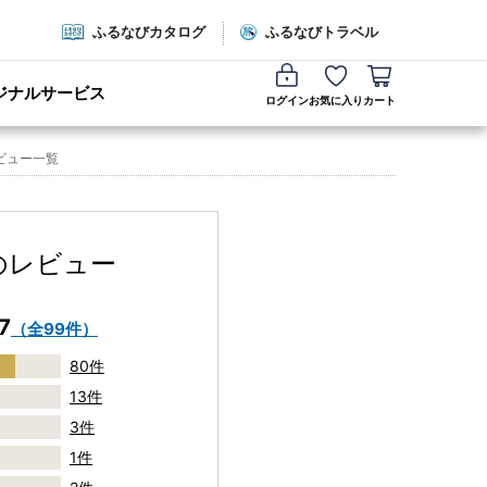
ふるなびカタログ
ふるなびトラベル
ジナルサービス
ログイン
お気に入り
カート
ビュー一覧
のレビュー
7
（全99件）
80件
13件
3件
1件