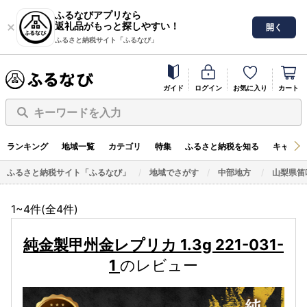
ふるなびアプリなら
返礼品がもっと探しやすい！
開く
ふるさと納税サイト「ふるなび」
ガイド
ログイン
お気に入り
カート
キーワードを入力
ランキング
地域一覧
カテゴリ
特集
ふるさと納税を知る
キャンペ
ふるさと納税サイト「ふるなび」
地域でさがす
中部地方
山梨県笛
1~4件(全
4
件)
純金製甲州金レプリカ 1.3g 221-031-
1
のレビュー