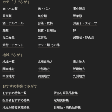
カテゴリでさがす
肉・ハム類
米・パン
電化製品
果実類
魚介類
野菜類
酒・アルコール
お茶・飲料
お菓子・スイーツ
麺類
雑貨・日用品
卵
加工食品
工芸品
感謝状・記念品
旅行・チケット
セット類 その他
地域でさがす
地域一覧
北海道地方
東北地方
関東地方
中部地方
近畿地方
中国地方
四国地方
九州地方
おすすめ特集でさがす
おすすめ特集一覧
訳あり返礼品特集
担当者おすすめ特集
定期便特集
地元が誇る家電特集
日用品・消耗品特集