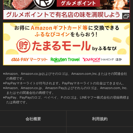
Amazon、Amazon.co.jpおよびそのロゴは、Amazon.com,Inc.またはその関連会社
の商標です。
PayPayマネーライトが付与されます。PayPayマネーライトの出金はできません。
Amazon、Amazon.co.jp、Amazon Payおよびそれらのロゴは、Amazon.com, Inc.
またはその関連会社の商標です。
PayPay、PayPayのロゴ、ペイペイ、Ｐのロゴは、LINEヤフー株式会社の登録商標ま
たは商標です。
会社概要
利用規約