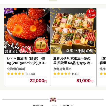
いくら醤油漬（鮭卵） 40
迎春おせち 京都三千院の
【
0g(200g×2パック)_K02
里 四段重 53品 おせち 冷蔵
容量
2-1676
2027 先行予約
あ
北海道白糠町
京都府亀岡市
北海
ーグ
(5674)
(140)
05
22,000
81,000