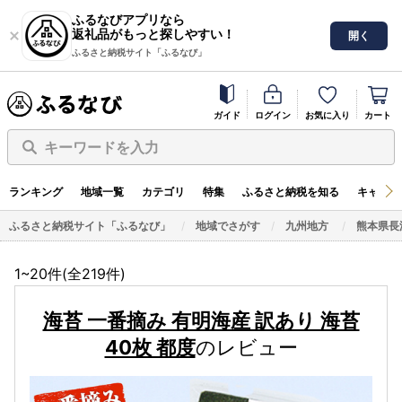
ふるなびアプリなら
返礼品がもっと探しやすい！
開く
ふるさと納税サイト「ふるなび」
ガイド
ログイン
お気に入り
カート
キーワードを入力
ランキング
地域一覧
カテゴリ
特集
ふるさと納税を知る
キャンペ
ふるさと納税サイト「ふるなび」
地域でさがす
九州地方
熊本県長
1~20件(全
219
件)
海苔 一番摘み 有明海産 訳あり 海苔
40枚 都度
のレビュー