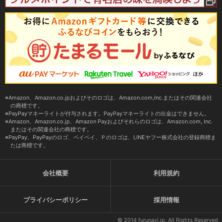
Amazon、Amazon.co.jpおよびそのロゴは、Amazon.com,Inc.またはその関連会社
の商標です。
PayPayマネーライトが付与されます。PayPayマネーライトの出金はできません。
Amazon、Amazon.co.jp、Amazon Payおよびそれらのロゴは、Amazon.com, Inc.
またはその関連会社の商標です。
PayPay、PayPayのロゴ、ペイペイ、Ｐのロゴは、LINEヤフー株式会社の登録商標ま
たは商標です。
会社概要
利用規約
プライバシーポリシー
採用情報
© 2014 furunavi.jp, All Rights Reserved.