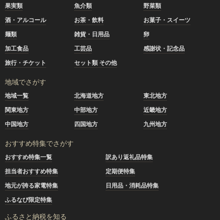
果実類
魚介類
野菜類
酒・アルコール
お茶・飲料
お菓子・スイーツ
麺類
雑貨・日用品
卵
加工食品
工芸品
感謝状・記念品
旅行・チケット
セット類 その他
地域でさがす
地域一覧
北海道地方
東北地方
関東地方
中部地方
近畿地方
中国地方
四国地方
九州地方
おすすめ特集でさがす
おすすめ特集一覧
訳あり返礼品特集
担当者おすすめ特集
定期便特集
地元が誇る家電特集
日用品・消耗品特集
ふるなび限定特集
ふるさと納税を知る