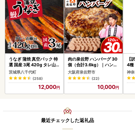
うなぎ 蒲焼 真空パック 特
肉の泉佐野 ハンバーグ 30
【訳
選 国産 3尾 420g タレ山椒
個（合計3.6kg）｜ハンバ
4種
付き うな重 ひつまぶし 訳
ーグ 訳あり 黒毛和牛×なに
茨城県八千代町
大阪府泉佐野市
神奈
あり 茨城 ウナギ 鰻 個包装
わポーク
(258)
(22)
人気 美味しい 小分け 八千
12,000
10,000
代町
最近チェックした返礼品