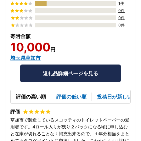
1件
0件
0件
0件
寄附金額
10,000
円
埼玉県草加市
返礼品詳細ページを見る
評価の高い順
評価の低い順
投稿日が新しい順
草加市で製造しているスコッティのトイレットペーパーの愛
用者です。4ロール入りが残り２パックになる頃に申し込む
と在庫が切れることなく補充出来るので、１年分相当をまと
めてカタログポイントに交換しました。これからもお世話に