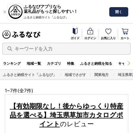
ふるなびアプリなら
返礼品がもっと探しやすい！
開く
ふるさと納税サイト「ふるなび」
ガイド
ログイン
お気に入り
カート
キーワードを入力
ランキング
地域一覧
カテゴリ
特集
ふるさと納税を知る
キャンペ
ふるさと納税サイト「ふるなび」
地域でさがす
関東地方
埼玉県草
1~7件(全
7
件)
【有効期限なし！後からゆっくり特産
品を選べる】埼玉県草加市カタログポ
イント
のレビュー