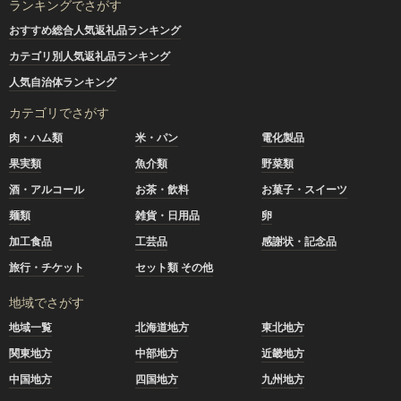
ランキングでさがす
おすすめ総合人気返礼品ランキング
カテゴリ別人気返礼品ランキング
人気自治体ランキング
カテゴリでさがす
肉・ハム類
米・パン
電化製品
果実類
魚介類
野菜類
酒・アルコール
お茶・飲料
お菓子・スイーツ
麺類
雑貨・日用品
卵
加工食品
工芸品
感謝状・記念品
旅行・チケット
セット類 その他
地域でさがす
地域一覧
北海道地方
東北地方
関東地方
中部地方
近畿地方
中国地方
四国地方
九州地方