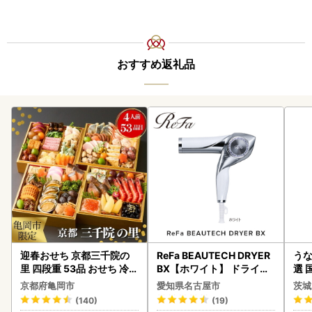
おすすめ返礼品
迎春おせち 京都三千院の
ReFa BEAUTECH DRYER
うな
里 四段重 53品 おせち 冷蔵
BX【ホワイト】 ドライヤ
選 
2027 先行予約
ー 美容 家電 ドライヤー リ
付き
京都府亀岡市
愛知県名古屋市
茨城
ファ
あり
(140)
(19)
人気