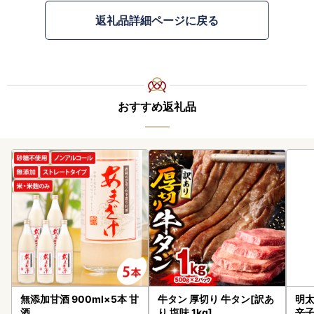
返礼品詳細ページに戻る
おすすめ返礼品
無添加甘酒 900ml×5本 甘
牛タン 厚切り 牛タン[訳あ
明太
酒
り 塩味 1kg]
辛