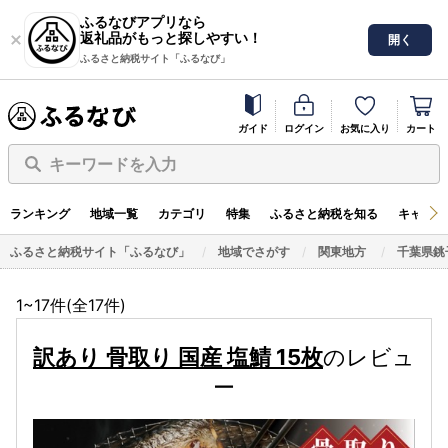
ふるなびアプリなら
返礼品がもっと探しやすい！
開く
ふるさと納税サイト「ふるなび」
ガイド
ログイン
お気に入り
カート
キーワードを入力
ランキング
地域一覧
カテゴリ
特集
ふるさと納税を知る
キャンペ
ふるさと納税サイト「ふるなび」
地域でさがす
関東地方
千葉県銚
1~17件(全
17
件)
訳あり 骨取り 国産 塩鯖 15枚
のレビュ
ー