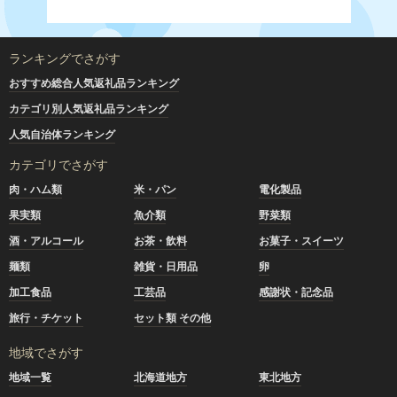
ランキングでさがす
おすすめ総合人気返礼品ランキング
カテゴリ別人気返礼品ランキング
人気自治体ランキング
カテゴリでさがす
肉・ハム類
米・パン
電化製品
果実類
魚介類
野菜類
酒・アルコール
お茶・飲料
お菓子・スイーツ
麺類
雑貨・日用品
卵
加工食品
工芸品
感謝状・記念品
旅行・チケット
セット類 その他
地域でさがす
地域一覧
北海道地方
東北地方