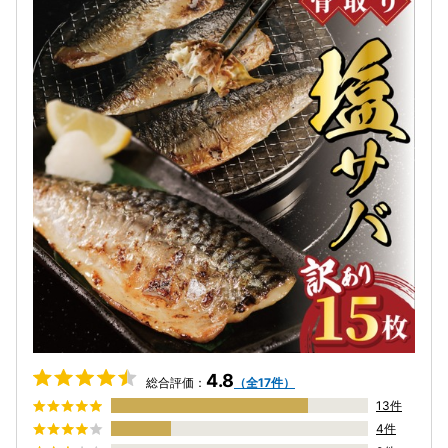
4.8
総合評価：
（全17件）
13件
4件