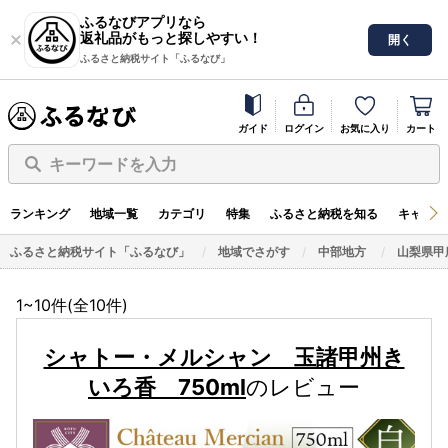
ふるなびアプリなら
返礼品がもっと探しやすい！
開く
ふるさと納税サイト「ふるなび」
ガイド
ログイン
お気に入り
カート
キーワードを入力
ランキング
地域一覧
カテゴリ
特集
ふるさと納税を知る
キャンペ
ふるさと納税サイト「ふるなび」
地域でさがす
中部地方
山梨県甲
1~10件(全
10
件)
シャトー・メルシャン 玉諸甲州き
いろ香 750ml
のレビュー