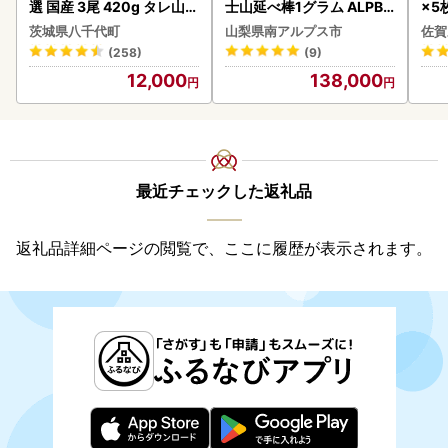
選 国産 3尾 420g タレ山椒
士山延べ棒1グラム ALPBK
×5枚
付き うな重 ひつまぶし 訳
180
茨城県八千代町
山梨県南アルプス市
佐賀
あり 茨城 ウナギ 鰻 個包装
(258)
(9)
人気 美味しい 小分け 八千
12,000
138,000
代町
最近チェックした返礼品
返礼品詳細ページの閲覧で、ここに履歴が表示されます。