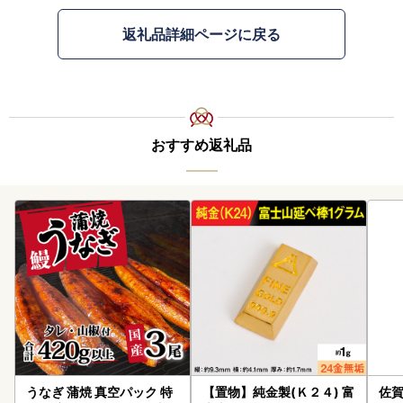
返礼品詳細ページに戻る
おすすめ返礼品
うなぎ 蒲焼 真空パック 特
【置物】純金製(Ｋ２４) 富
佐賀