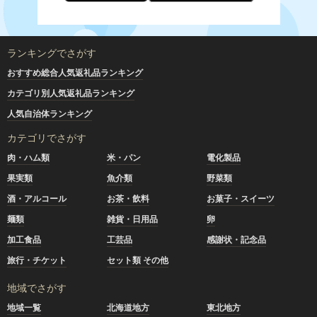
ランキングでさがす
おすすめ総合人気返礼品ランキング
カテゴリ別人気返礼品ランキング
人気自治体ランキング
カテゴリでさがす
肉・ハム類
米・パン
電化製品
果実類
魚介類
野菜類
酒・アルコール
お茶・飲料
お菓子・スイーツ
麺類
雑貨・日用品
卵
加工食品
工芸品
感謝状・記念品
旅行・チケット
セット類 その他
地域でさがす
地域一覧
北海道地方
東北地方