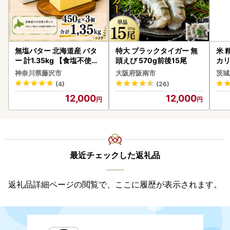
無塩バター 北海道産 バタ
特大 ブラックタイガー 無
米 
ー 計1.35kg 【食塩不使用
頭えび 570g前後15尾
カリ
】
神奈川県藤沢市
大阪府阪南市
茨城
(4)
(26)
12,000
12,000
最近チェックした返礼品
返礼品詳細ページの閲覧で、ここに履歴が表示されます。