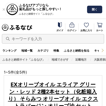
ふるなびアプリなら
返礼品がもっと探しやすい！
開く
ふるさと納税サイト「ふるなび」
ガイド
ログイン
お気に入り
カート
キーワードを入力
ランキング
地域一覧
カテゴリ
特集
ふるさと納税を知る
キャンペ
ふるさと納税サイト「ふるなび」
地域でさがす
近畿地方
大阪府泉
1~5件(全
5
件)
EXオリーブオイル エライア グリー
ン・レッド 2種2本セット（化粧箱入
り） そらみつ オリーブオイル エクス
トラバージン オリーブ油 セット