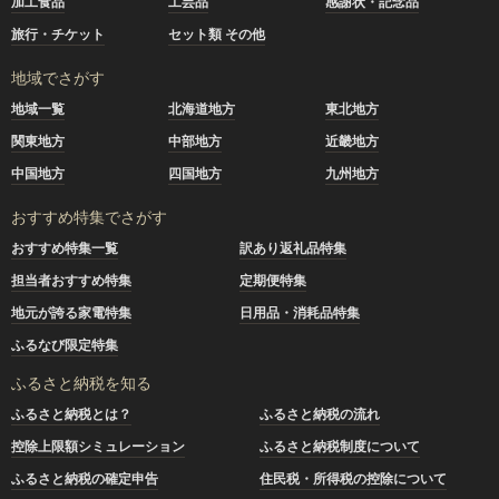
加工食品
工芸品
感謝状・記念品
旅行・チケット
セット類 その他
地域でさがす
地域一覧
北海道地方
東北地方
関東地方
中部地方
近畿地方
中国地方
四国地方
九州地方
おすすめ特集でさがす
おすすめ特集一覧
訳あり返礼品特集
担当者おすすめ特集
定期便特集
地元が誇る家電特集
日用品・消耗品特集
ふるなび限定特集
ふるさと納税を知る
ふるさと納税とは？
ふるさと納税の流れ
控除上限額シミュレーション
ふるさと納税制度について
ふるさと納税の確定申告
住民税・所得税の控除について