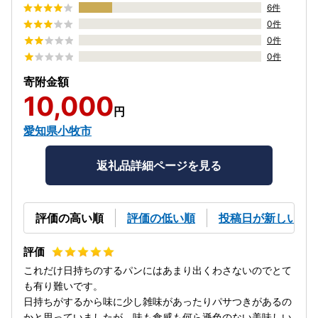
6件
0件
0件
0件
寄附金額
10,000
円
愛知県小牧市
返礼品詳細ページを見る
評価の高い順
評価の低い順
投稿日が新しい順
これだけ日持ちのするパンにはあまり出くわさないのでとて
も有り難いです。
日持ちがするから味に少し雑味があったりパサつきがあるの
かと思っていましたが、味も食感も何ら遜色のない美味しい