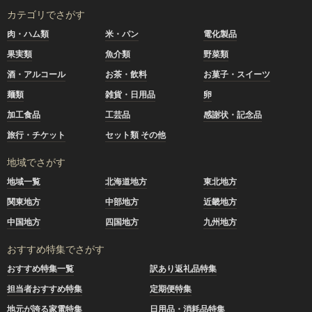
カテゴリでさがす
肉・ハム類
米・パン
電化製品
果実類
魚介類
野菜類
酒・アルコール
お茶・飲料
お菓子・スイーツ
麺類
雑貨・日用品
卵
加工食品
工芸品
感謝状・記念品
旅行・チケット
セット類 その他
地域でさがす
地域一覧
北海道地方
東北地方
関東地方
中部地方
近畿地方
中国地方
四国地方
九州地方
おすすめ特集でさがす
おすすめ特集一覧
訳あり返礼品特集
担当者おすすめ特集
定期便特集
地元が誇る家電特集
日用品・消耗品特集