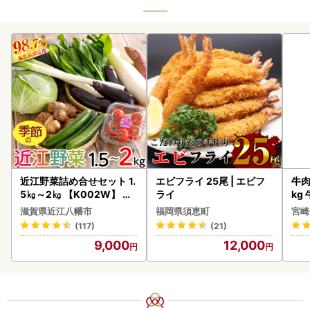
近江野菜詰め合せセット 1.
エビフライ 25尾 | エビフ
牛肉 宮崎牛 赤身＆霜降り
5㎏～2㎏ 【K002W】 野
ライ
kg
菜 旬 新鮮
kg
滋賀県近江八幡市
福岡県須恵町
宮崎
(117)
(21)
9,000
12,000