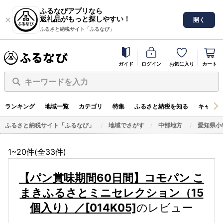
ふるなびアプリなら
返礼品がもっと探しやすい！
開く
ふるさと納税サイト「ふるなび」
ガイド
ログイン
お気に入り
カート
キーワードを入力
ランキング
地域一覧
カテゴリ
特集
ふるさと納税を知る
キャンペ
ふるさと納税サイト「ふるなび」
地域でさがす
中部地方
愛知県小
1~20件(全
33
件)
【パン賞味期間60日間】コモパン こ
まきふるさとミニセレクション（15
個入り）／[014K05]
のレビュー