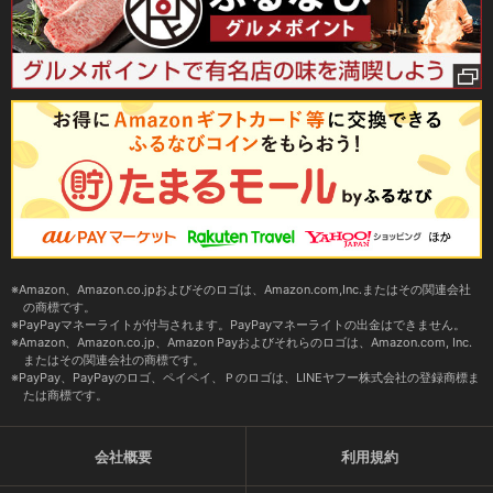
Amazon、Amazon.co.jpおよびそのロゴは、Amazon.com,Inc.またはその関連会社
の商標です。
PayPayマネーライトが付与されます。PayPayマネーライトの出金はできません。
Amazon、Amazon.co.jp、Amazon Payおよびそれらのロゴは、Amazon.com, Inc.
またはその関連会社の商標です。
PayPay、PayPayのロゴ、ペイペイ、Ｐのロゴは、LINEヤフー株式会社の登録商標ま
たは商標です。
会社概要
利用規約