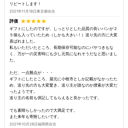
リピートします！
2021年11月18日東京都在住
ギフトにしたのですが、しっとりとした品質の良いパンが２
５個も入っていたため（しかも大きい！）送り先の方に大変
喜ばれました。
私もいただいたところ、長期保存可能なのにパサつきもな
く、万が一の災害時にも少し元気になれそうだなと思いまし
た。
ただ、一点難点が・・・
ギフトにしたところ、届元に小牧市としか記載がなかったた
め、送り先の方も大変驚き、送り主が誰なのか捜索が大変だ
ったようです。
送り主の名前も併記してもらえると良かったです。
でも素晴らしかったので大満足です。
また来年も寄附したいです。
2021年10月28日福岡県在住