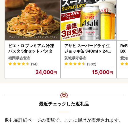
ピエトロ プレミアム 冷凍
アサヒ スーパードライ 生
ReF
パスタ 5食セット パスタ
ジョッキ缶 340ml × 24本
BX
(1ケース) ＜茨城工場＞ 缶
ー 
福岡県古賀市
茨城県守谷市
愛知
ビール お酒 Asahi 守谷市
フ
(14)
(302)
24,000
15,000
最近チェックした返礼品
返礼品詳細ページの閲覧で、ここに履歴が表示されます。