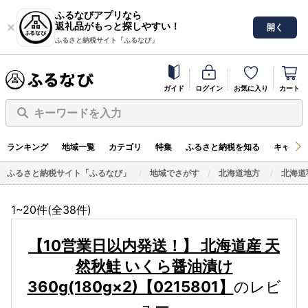
ふるなびアプリなら
返礼品がもっと探しやすい！
開く
ふるさと納税サイト「ふるなび」
ガイド
ログイン
お気に入り
カート
キーワードを入力
ランキング
地域一覧
カテゴリ
特集
ふるさと納税を知る
キャンペ
ふるさと納税サイト「ふるなび」
地域でさがす
北海道地方
北海道
1~20件(全
38
件)
【10営業日以内発送！】 北海道産 天
然秋鮭 いくら醤油漬け
360g(180g×2)【0215801】
のレビ
ュー