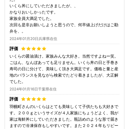
いくら丼にしていただきましたが、、
かなりおいしかったです。
家族全員大満足でした。
次回も是非お願いしようと思うので、何卒値上げだけはご勘
弁を、。
2024年01月20日兵庫県在住
いくらの醤油漬け。家族みんな大好き。当然ですよねー笑。
ごはん、なんぼあっても足りません。いくら丼の日と手巻き
寿司の日に分けて、美味しく頂き大満足です。価格と量と産
地のバランスを見ながら検索でたどり着きましたが、大正解
でした。
2024年01月16日千葉県在住
羽幌町さんのいくらはとても美味しくて子供たちも大好きで
す。２００ｇというサイズが４人家族にちょうどよく、我が
家は海鮮丼にしていただきました。瓶詰めのような形で届き
ますので冷凍保存もしやすいです。また２０２４年もリピー