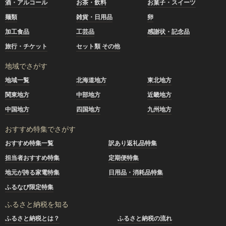
酒・アルコール
お茶・飲料
お菓子・スイーツ
麺類
雑貨・日用品
卵
加工食品
工芸品
感謝状・記念品
旅行・チケット
セット類 その他
地域でさがす
地域一覧
北海道地方
東北地方
関東地方
中部地方
近畿地方
中国地方
四国地方
九州地方
おすすめ特集でさがす
おすすめ特集一覧
訳あり返礼品特集
担当者おすすめ特集
定期便特集
地元が誇る家電特集
日用品・消耗品特集
ふるなび限定特集
ふるさと納税を知る
ふるさと納税とは？
ふるさと納税の流れ