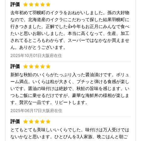
去年初めて羽幌町のイクラをおねがいしました。孫の大好物
なので。北海道産のイクラにこだわって探した結果羽幌町に
行きつきました。正解でした👍今年もお正月にみんなで食べ
たいと思いお願いしました。本当に高くなって、生産、加工
されてるところもわからず、スーパーではなかなか買えませ
ん。ありがとうございます。
2025年10月01日大阪府在住
新鮮な秋鮭のいくらがたっぷり入った醤油漬けです。ボリュ
ーム満点。いくらは粒が大きく、プチッと弾ける食感が楽し
いです。醤油の味付けは絶妙で、秋鮭の旨味を感じます。い
つもご飯に乗せるだけですが、豪華な海鮮丼の様相が楽しま
す。贅沢な一品です。リピートします。
2025年06月17日大阪府在住
とてもとても美味しいいくらでした。味付けは万人受けでは
ないかなと思います。ひとびんを3人家族、晩ごはんと朝ご