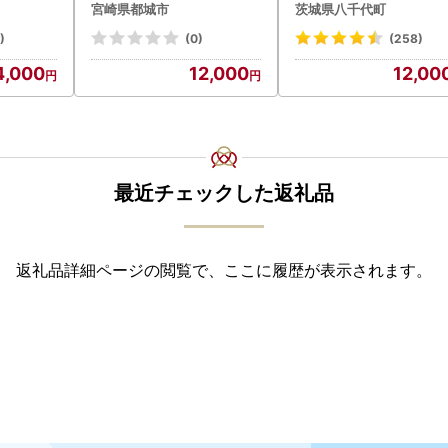
宮崎県都城市
茨城県八千代町
あり 茨城 ウナギ 鰻 個
人気 美味しい 小分け 八
)
(0)
(258)
代町
4,000
12,000
12,00
最近チェックした返礼品
返礼品詳細ページの閲覧で、ここに履歴が表示されます。