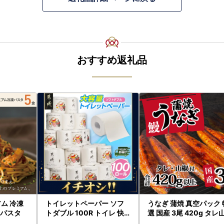
おすすめ返礼品
ム 冷凍
トイレットペーパー ソフ
うなぎ 蒲焼 真空パック 
 パスタ
トダブル 100R トイレ 快
選 国産 3尾 420g タレ
速〔12-I5-TP100-R〕
付き うな重 ひつまぶし 