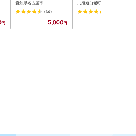
愛知県名古屋市
北海道白老町
包装
惣菜 お取り寄せ グルメ ハ
ーグ(110ｇ5枚入）×3 AG
千
ンバーグ 冷凍
058
(60)
(120)
0
5,000
14,500