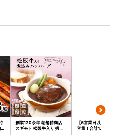
特
創業120余年 老舗精肉店
【5営業日以内発送】★大
山椒
スギモト 松阪牛入り 煮込
容量！合計1.65kg！★訳
訳
み ハンバーグ 110g×4枚
あり・牛の里ビーフハンバ