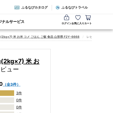
ふるなびカタログ
ふるなびトラベル
ジナルサービス
ログイン
お気に入り
カート
×7) 米 お米 コメ ごはん ご飯 食品 山形県 F2Y-6668
レビュー一覧
kg×7) 米 お
レビュー
.0
（全3件）
3件
0件
0件