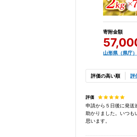
寄附金額
57,00
山形県（県庁
評価の高い順
評
申請から５日後に発送
助かりました。いつも
思います。