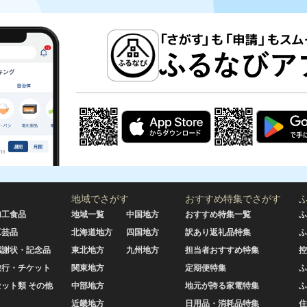
地域でさがす
おすすめ特集でさがす
加工食品
地域一覧
中国地方
おすすめ特集一覧
ふ
工芸品
北海道地方
四国地方
訳あり返礼品特集
ふ
感謝状・記念品
東北地方
九州地方
担当者おすすめ特集
控
旅行・チケット
関東地方
定期便特集
ふ
セット類 その他
中部地方
地元が誇る家電特集
ふ
近畿地方
日用品・消耗品特集
住