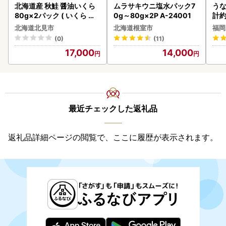
北海道産 秋鮭 醤油いくら
ムラサキウニ塩水パック7
うな
80g×2パック ( いくら イ
0g～80g×2P A-24001
計約
クラ 魚卵 鮭 サケ さけ 鮭い
な
北海道北見市
北海道根室市
福岡
くら 醤油漬け パック 北海
(0)
(11)
道産 ふるさと納税 秋鮭 )【
17,000
14,000
233-0002】
最近チェックした返礼品
返礼品詳細ページの閲覧で、ここに履歴が表示されます。