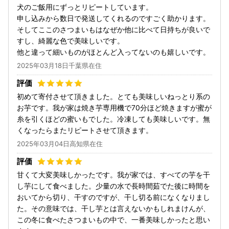
犬のご飯用にずっとリピートしています。
申し込みから数日で発送してくれるのですごく助かります。
そしてここのさつまいもはなぜか他に比べて日持ちが良いで
すし、綺麗な色で美味しいです。
他と違って細いものがほとんど入ってないのも嬉しいです。
2025年03月18日千葉県在住
初めて寄付させて頂きました。とても美味しいねっとり系の
お芋です。我が家は焼き芋専用機で70分ほど焼きますが蜜が
糸を引くほどの蜜いもでした。冷凍しても美味しいです。無
くなったらまたリピートさせて頂きます。
2025年03月04日高知県在住
甘くて大変美味しかったです。我が家では、すべての芋を干
し芋にして食べました。少量の水で長時間茹でた後に時間を
おいてから切り、干すのですが、干し切る前になくなりまし
た。その意味では、干し芋とは言えないかもしれまけんが、
この冬に食べたさつまいもの中で、一番美味しかったと思い