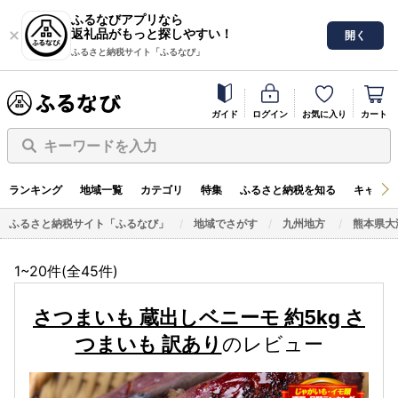
ふるなびアプリなら
返礼品がもっと探しやすい！
開く
ふるさと納税サイト「ふるなび」
ガイド
ログイン
お気に入り
カート
キーワードを入力
ランキング
地域一覧
カテゴリ
特集
ふるさと納税を知る
キャンペ
ふるさと納税サイト「ふるなび」
地域でさがす
九州地方
熊本県大
1~20件(全
45
件)
さつまいも 蔵出しベニーモ 約5kg さ
つまいも 訳あり
のレビュー