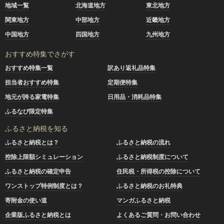
地域一覧
北海道地方
東北地方
関東地方
中部地方
近畿地方
中国地方
四国地方
九州地方
おすすめ特集でさがす
おすすめ特集一覧
訳あり返礼品特集
担当者おすすめ特集
定期便特集
地元が誇る家電特集
日用品・消耗品特集
ふるなび限定特集
ふるさと納税を知る
ふるさと納税とは？
ふるさと納税の流れ
控除上限額シミュレーション
ふるさと納税制度について
ふるさと納税の確定申告
住民税・所得税の控除について
ワンストップ特例制度とは？
ふるさと納税のお礼特典
寄附金の使い道
マンガふるさと納税
企業版ふるさと納税とは
よくあるご質問・お問い合わせ