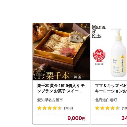
栗千本 黄金 1箱 9個入り モ
ママ＆キッズ ベ
ンブラン お菓子 スイーツ
キーローションお
デザート モンブラン 人気
ズ 380ml 2本セ
愛知県名古屋市
北海道白老町
0
(703)
(10
9,000
3