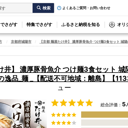
よくあるご質問・お問い合わせ
リでさがす
特集でさがす
ふるさと納税を知る
オリ
方
京都府城陽市
【京都 麺屋たけ井】 濃厚豚骨魚介 つけ麺3食セット 城陽
け井】 濃厚豚骨魚介 つけ麺3食セット 
逸品_麺 _【配送不可地域：離島】【1133
ュー
5
総合評価：