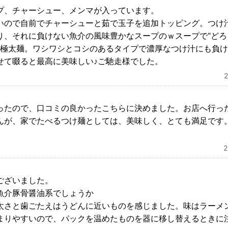
プ、チャーシュー、メンマが入っています。
いので自前でチャーシューと茹で玉子を追加トッピング。つけ
り、それに負けない魚介の風味豊かなスープのｗスープで“どろ
た極太麺。ワシワシとコシのあるタイプで濃厚なつけ汁にも負
せて啜ると最高に美味しい♪ご馳走様でした。
ったので、口コミの良かったこちらに決めました。お店へ行っ
んが、家でたべるつけ麺としては、美味しく、とても満足です
ございました。
魚介豚骨醤油系でしょうか
太さと歯ごたえはうどんに近いものを感じました。味はラーメ
まりやすいので、パックを温めたものを器に移し替えるときに