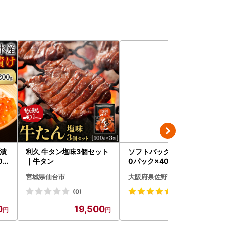
油漬
利久 牛タン塩味3個セット
ソフトパックティッシュ 6
09
｜牛タン
0パック×400枚
宮城県仙台市
大阪府泉佐野市
(0)
(50)
0
19,500
10,000