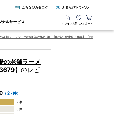
ふるなびカタログ
ふるなびトラベル
ジナルサービス
ログイン
お気に入り
カート
の老舗ラーメン・つけ麺店の逸品_麺 _【配送不可地域：離島】【1133679】
城陽の老舗ラーメ
679】
のレビ
.0
（全7件）
7件
0件