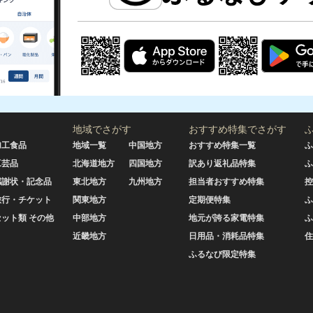
地域でさがす
おすすめ特集でさがす
加工食品
地域一覧
中国地方
おすすめ特集一覧
ふ
工芸品
北海道地方
四国地方
訳あり返礼品特集
ふ
感謝状・記念品
東北地方
九州地方
担当者おすすめ特集
控
旅行・チケット
関東地方
定期便特集
ふ
セット類 その他
中部地方
地元が誇る家電特集
ふ
近畿地方
日用品・消耗品特集
住
ふるなび限定特集