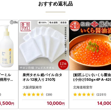
おすすめ返礼品
ビーミル
泉州タオル 総パイル 白タ
[鮭匠ふじい]いくら醤
得用サイ
オル 12枚入り 210匁
(小分け)50g×4P A-42
ット CH21
5
大阪府阪南市
北海道根室市
)
(39)
(2251)
4,500
10,000
14,00