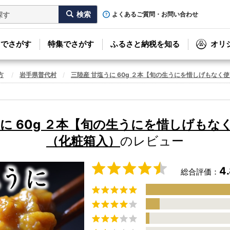
よくあるご質問・お問い合わせ
リでさがす
特集でさがす
ふるさと納税を知る
オリ
方
岩手県普代村
三陸産 甘塩うに 60g ２本【旬の生うにを惜しげもなく
うに 60g ２本【旬の生うにを惜しげもな
（化粧箱入）
のレビュー
4
総合評価：