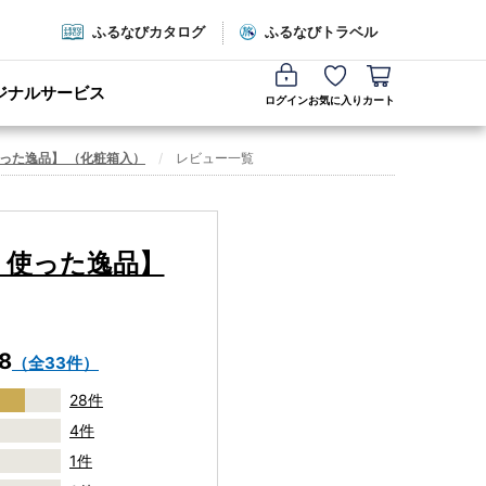
ふるなびカタログ
ふるなびトラベル
ジナルサービス
ログイン
お気に入り
カート
使った逸品】 （化粧箱入）
レビュー一覧
く使った逸品】
.8
（全33件）
28件
4件
1件