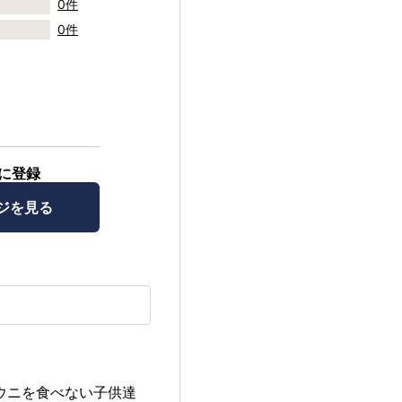
0件
0件
に登録
ジを見る
ウニを食べない子供達