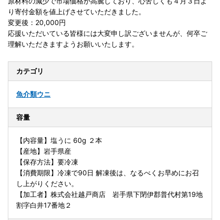
原材料の減少で市場価格が高騰しており、心苦しくも４月３日よ
り寄付金額を値上げさせていただきました。
変更後：20,000円
応援いただいている皆様には大変申し訳ございませんが、何卒ご
理解いただきますようお願いいたします。
カテゴリ
魚介類
ウニ
容量
【内容量】塩うに 60g ２本
【産地】岩手県産
【保存方法】要冷凍
【消費期限】冷凍で90日 解凍後は、なるべくお早めにお召
し上がりください。
【加工者】株式会社越戸商店 岩手県下閉伊郡普代村第19地
割字白井17番地２