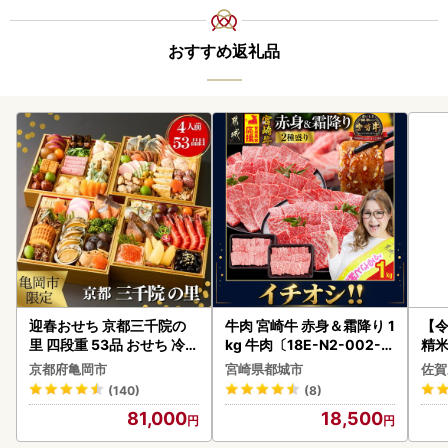
おすすめ返礼品
迎春おせち 京都三千院の
牛肉 宮崎牛 赤身＆霜降り 1
【
里 四段重 53品 おせち 冷蔵
kg 牛肉〔18E-N2-002-1
精米 
2027 先行予約
kg-S4A6-CF〕
京都府亀岡市
宮崎県都城市
佐賀
(140)
(8)
81,000
18,500