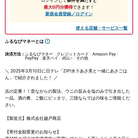
ログインして
条件を満たすと
最大0円分獲得
できます！
新規会員登録／ログイン
使える店舗・サービス一覧
ふるなびマネーとは
決済方法：
ふるなびマネー
クレジットカード
Amazon Pay
PayPay
楽天ペイ
d払い
その他
＼ 2025年3月10日に日テレ「ZIP!水卜あさ美と一緒にあさごは
ん」で紹介されました！ ／
浜の定番！！昔ながらの製法、ウニの旨みを塩のみで引き出した
一品。酒の肴、ご飯にピッタリ。三陸ならではの味をご堪能くだ
さい。
【製造元】株式会社越戸商店
【寄付金額変更のお知らせ】