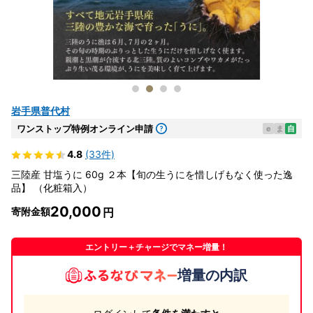
岩手県普代村
ワンストップ特例オンライン申請
e
ま
自
4.8
(33件)
三陸産 甘塩うに 60g ２本【旬の生うにを惜しげもなく使った逸
品】 （化粧箱入）
20,000
寄附金額
エントリー＋チャージでマネー増量！
増量の内訳