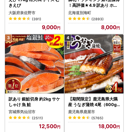
きえび
！高評価★4.9 訳あり ホタ
テ 400g（ほたて 帆立 貝柱
大阪府泉佐野市
北海道別海町
冷凍 ）
(391)
(2893)
9,000
8,000
訳あり 銀鮭切身 約2kg サケ
【期間限定】鹿児島県大隅
しゃけ 魚 鮭
産 うなぎ蒲焼 4尾（600g
） KN007-004-04-cp18
宮城県気仙沼市
鹿児島県鹿屋市
うなぎ 鰻 魚 惣菜 総菜
(2511)
(5765)
12,500
18,000