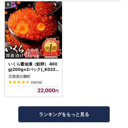
いくら醤油漬（鮭卵） 400
g(200g×2パック)_K022-
1676
北海道白糠町
(5674)
22,000
ランキングをもっと見る