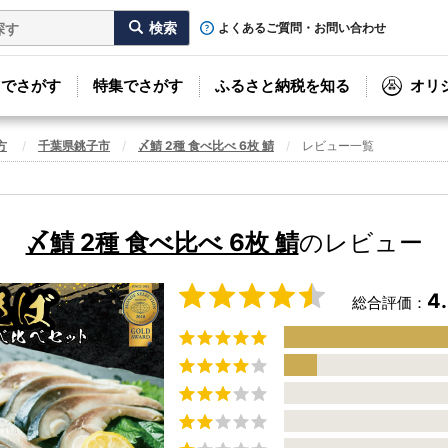
よくあるご質問・お問い合わせ
リでさがす
特集でさがす
ふるさと納税を知る
オリ
方
千葉県銚子市
〆鯖 2種 食べ比べ 6枚 鯖
レビュー一覧
〆鯖 2種 食べ比べ 6枚 鯖
のレビュー
4
総合評価：