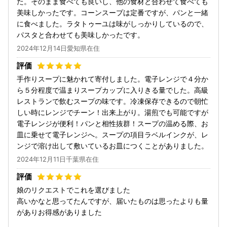
た。そのまま食べても良いし、他の食材と合わせて食べても
美味しかったです。コーンスープは定番ですが、パンと一緒
に食べました。ラタトゥーユは味がしっかりしているので、
パスタと合わせても美味しかったです。
2024年12月14日愛知県在住
手作りスープに魅かれて寄付しました。電子レンジで４分か
ら５分程度で温まりスープカップに入りきる量でした。高級
レストランで飲むスープの味です。冷凍保存できるので朝忙
しい時にレンジでチーン！出来上がり。湯煎でも可能ですが
電子レンジが便利！パンと相性抜群！スープの温める際、お
皿に乗せて電子レンジへ。スープの項目ラベルインクが、レ
ンジで溶け出して敷いているお皿につくことがありました。
2024年12月11日千葉県在住
娘のリクエストでこれを選びました
高いかなと思ってたんですが、届いたものは思ったよりも量
がありお得感がありました