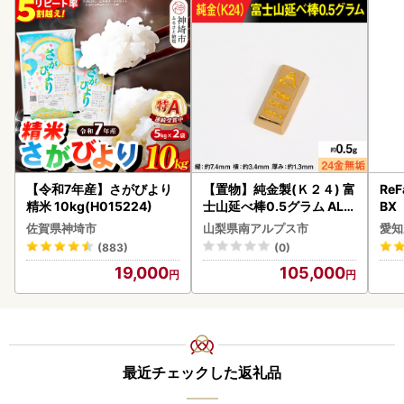
【令和7年産】さがびより
【置物】純金製(Ｋ２４) 富
ReF
精米 10kg(H015224)
士山延べ棒0.5グラム ALP
BX
BK181
ー 
佐賀県神埼市
山梨県南アルプス市
愛知
フ
(883)
(0)
19,000
105,000
最近チェックした返礼品