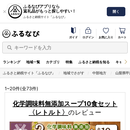
ふるなびアプリなら
返礼品がもっと探しやすい！
開く
ふるさと納税サイト「ふるなび」
ガイド
ログイン
お気に入り
カート
キーワードを入力
ランキング
地域一覧
カテゴリ
特集
ふるさと納税を知る
キャンペ
ふるさと納税サイト「ふるなび」
地域でさがす
中部地方
山梨県甲
1~20件(全
73
件)
化学調味料無添加スープ10食セット
〈レトルト〉
のレビュー