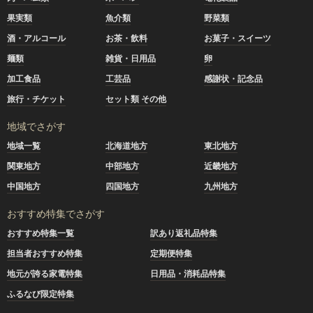
果実類
魚介類
野菜類
酒・アルコール
お茶・飲料
お菓子・スイーツ
麺類
雑貨・日用品
卵
加工食品
工芸品
感謝状・記念品
旅行・チケット
セット類 その他
地域でさがす
地域一覧
北海道地方
東北地方
関東地方
中部地方
近畿地方
中国地方
四国地方
九州地方
おすすめ特集でさがす
おすすめ特集一覧
訳あり返礼品特集
担当者おすすめ特集
定期便特集
地元が誇る家電特集
日用品・消耗品特集
ふるなび限定特集