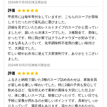
2024年11月05日埼玉県在住
甲府市には毎年寄付をしていますが、こちらのスープが美味
しそうだったので返礼品に選びました。
詳細を見ずにいたためレトルトタイプのスープかと思ってい
ましたが、届いたら冷凍スープでした。３種類全て、美味し
かったです。特に我が家ではクラムチャウダーが好みです。
大きな具も入っていて、化学調味料不使用の優しい味付け
で、大満足でした。
忙しい朝やお弁当に使えて大変便利です。ありがとうござい
ました。
2024年10月21日神奈川県在住
ふるさと納税で届いた3種のスープ詰め合わせは、家族全員
が楽しめる優しい味わいでした。特に2歳の子供も安心して
飲めるほど、塩分控えめで素材の風味を大切にした仕上が
り。体に優しいスープは、朝食にぴったりで、忙しい日でも
手軽に栄養が摂れるのが嬉しいポイントです。具材がしっか
り入っていて、満足感もあります。温かさに癒されながら、