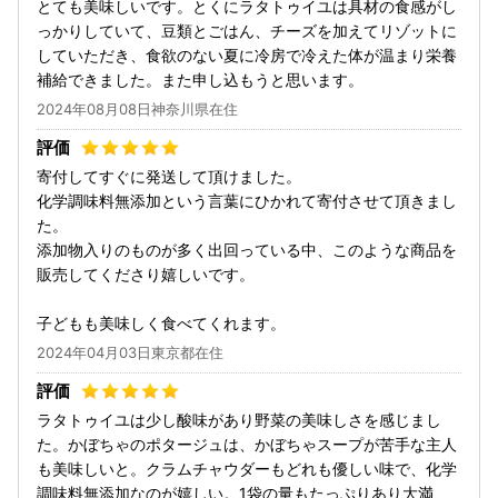
とても美味しいです。とくにラタトゥイユは具材の食感がし
っかりしていて、豆類とごはん、チーズを加えてリゾットに
していただき、食欲のない夏に冷房で冷えた体が温まり栄養
補給できました。また申し込もうと思います。
2024年08月08日神奈川県在住
寄付してすぐに発送して頂けました。
化学調味料無添加という言葉にひかれて寄付させて頂きまし
た。
添加物入りのものが多く出回っている中、このような商品を
販売してくださり嬉しいです。
子どもも美味しく食べてくれます。
2024年04月03日東京都在住
ラタトゥイユは少し酸味があり野菜の美味しさを感じまし
た。かぼちゃのポタージュは、かぼちゃスープが苦手な主人
も美味しいと。クラムチャウダーもどれも優しい味で、化学
調味料無添加なのが嬉しい。1袋の量もたっぷりあり大満