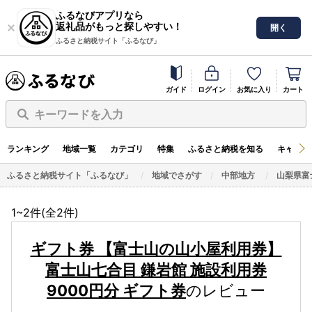
ふるなびアプリなら
返礼品がもっと探しやすい！
開く
ふるさと納税サイト「ふるなび」
ガイド
ログイン
お気に入り
カート
キーワードを入力
ランキング
地域一覧
カテゴリ
特集
ふるさと納税を知る
キャンペ
ふるさと納税サイト「ふるなび」
地域でさがす
中部地方
山梨県富
1~2件(全
2
件)
ギフト券 【富士山の山小屋利用券】
富士山七合目 鎌岩館 施設利用券
9000円分 ギフト券
のレビュー