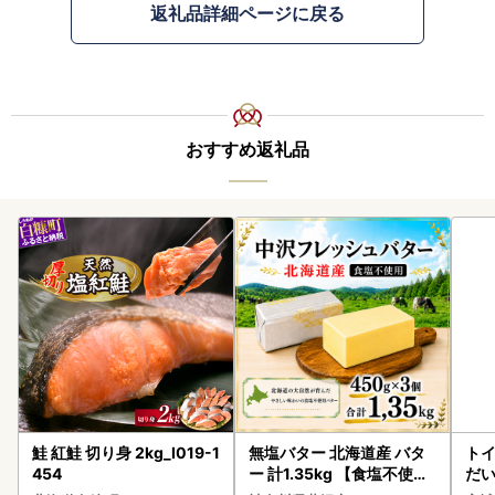
返礼品詳細ページに戻る
おすすめ返礼品
鮭 紅鮭 切り身 2kg_I019-1
無塩バター 北海道産 バタ
ト
454
ー 計1.35kg 【食塩不使用
だ
】
6ロ