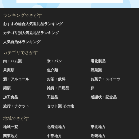
ランキングでさがす
おすすめ総合人気返礼品ランキング
カテゴリ別人気返礼品ランキング
人気自治体ランキング
カテゴリでさがす
肉・ハム類
米・パン
電化製品
果実類
魚介類
野菜類
酒・アルコール
お茶・飲料
お菓子・スイーツ
麺類
雑貨・日用品
卵
加工食品
工芸品
感謝状・記念品
旅行・チケット
セット類 その他
地域でさがす
地域一覧
北海道地方
東北地方
関東地方
中部地方
近畿地方