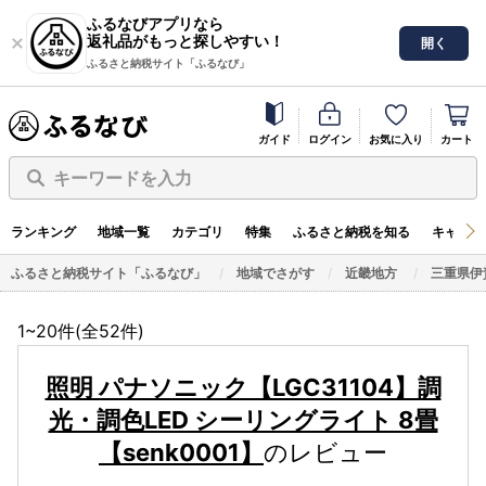
ふるなびアプリなら
返礼品がもっと探しやすい！
開く
ふるさと納税サイト「ふるなび」
ガイド
ログイン
お気に入り
カート
キーワードを入力
ランキング
地域一覧
カテゴリ
特集
ふるさと納税を知る
キャンペ
ふるさと納税サイト「ふるなび」
地域でさがす
近畿地方
三重県伊
1~20件(全
52
件)
照明 パナソニック【LGC31104】調
光・調色LED シーリングライト 8畳
【senk0001】
のレビュー