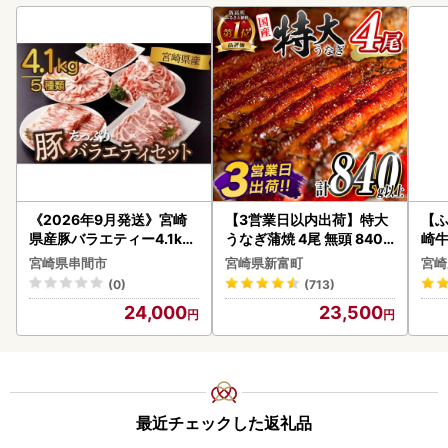
《2026年9月発送》宮崎
【3営業日以内出荷】特大
【ふ
県産豚バラエティー4.1kg
うなぎ蒲焼 4尾 無頭 840g
崎牛 
セット_K033-057-2609
以上 C388-840-3D
-VO
宮崎県串間市
宮崎県新富町
宮崎
(0)
(713)
24,000
23,500
最近チェックした返礼品