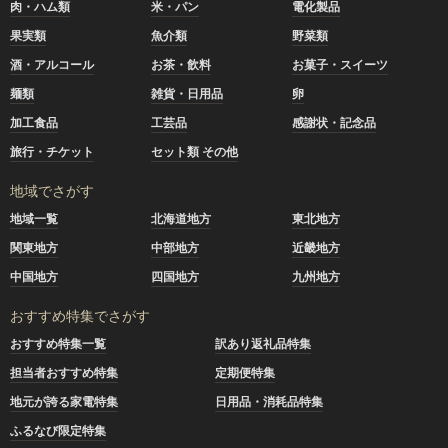
肉・ハム類
米・パン
電化製品
果実類
魚介類
野菜類
酒・アルコール
お茶・飲料
お菓子・スイーツ
麺類
雑貨・日用品
卵
加工食品
工芸品
感謝状・記念品
旅行・チケット
セット類 その他
地域でさがす
地域一覧
北海道地方
東北地方
関東地方
中部地方
近畿地方
中国地方
四国地方
九州地方
おすすめ特集でさがす
おすすめ特集一覧
訳あり返礼品特集
担当者おすすめ特集
定期便特集
地元が誇る家電特集
日用品・消耗品特集
ふるなび限定特集