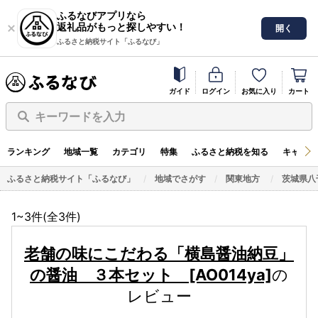
ふるなびアプリなら
返礼品がもっと探しやすい！
開く
ふるさと納税サイト「ふるなび」
ガイド
ログイン
お気に入り
カート
キーワードを入力
ランキング
地域一覧
カテゴリ
特集
ふるさと納税を知る
キャンペ
ふるさと納税サイト「ふるなび」
地域でさがす
関東地方
茨城県八
1~3件(全
3
件)
老舗の味にこだわる「横島醤油納豆」
の醤油 ３本セット [AO014ya]
の
レビュー