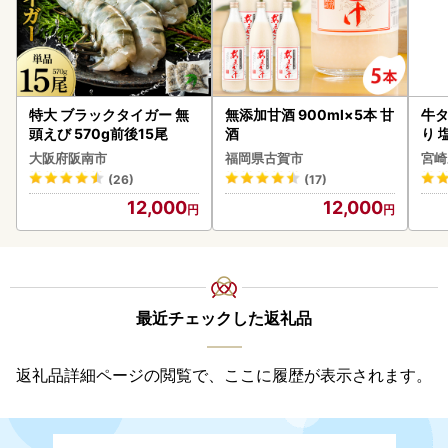
特大 ブラックタイガー 無
無添加甘酒 900ml×5本 甘
牛タ
頭えび 570g前後15尾
酒
り 塩
大阪府阪南市
福岡県古賀市
宮崎
(26)
(17)
12,000
12,000
最近チェックした返礼品
返礼品詳細ページの閲覧で、ここに履歴が表示されます。