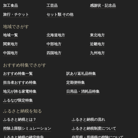
加工食品
工芸品
感謝状・記念品
旅行・チケット
セット類 その他
地域でさがす
地域一覧
北海道地方
東北地方
関東地方
中部地方
近畿地方
中国地方
四国地方
九州地方
おすすめ特集でさがす
おすすめ特集一覧
訳あり返礼品特集
担当者おすすめ特集
定期便特集
地元が誇る家電特集
日用品・消耗品特集
ふるなび限定特集
ふるさと納税を知る
ふるさと納税とは？
ふるさと納税の流れ
控除上限額シミュレーション
ふるさと納税制度について
ふるさと納税の確定申告
住民税・所得税の控除について