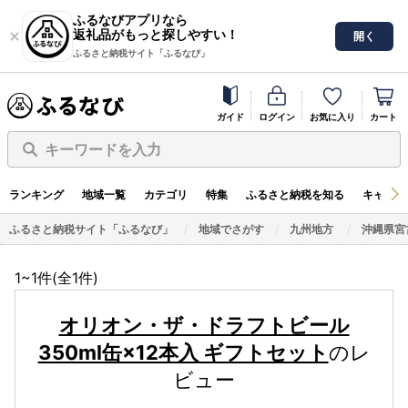
ふるなびアプリなら
返礼品がもっと探しやすい！
開く
ふるさと納税サイト「ふるなび」
ガイド
ログイン
お気に入り
カート
キーワードを入力
ランキング
地域一覧
カテゴリ
特集
ふるさと納税を知る
キャンペ
ふるさと納税サイト「ふるなび」
地域でさがす
九州地方
沖縄県宮
1~1件(全
1
件)
オリオン・ザ・ドラフトビール
350ml缶×12本入 ギフトセット
のレ
ビュー