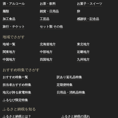
酒・アルコール
お茶・飲料
お菓子・スイーツ
麺類
雑貨・日用品
卵
加工食品
工芸品
感謝状・記念品
旅行・チケット
セット類 その他
地域でさがす
地域一覧
北海道地方
東北地方
関東地方
中部地方
近畿地方
中国地方
四国地方
九州地方
おすすめ特集でさがす
おすすめ特集一覧
訳あり返礼品特集
担当者おすすめ特集
定期便特集
地元が誇る家電特集
日用品・消耗品特集
ふるなび限定特集
ふるさと納税を知る
ふるさと納税とは？
ふるさと納税の流れ