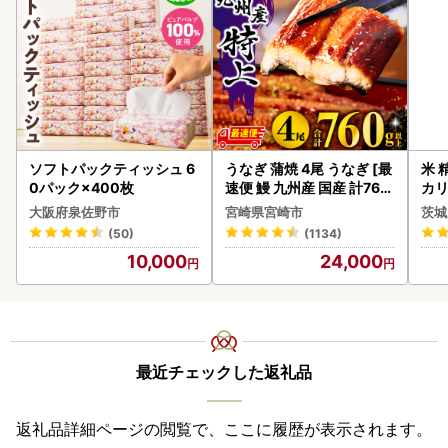
ソフトパックティッシュ 6
うなぎ 蒲焼 4尾 うなぎ [最
米 
0パック×400枚
速便 鰻 九州産 国産 計760
カリ
g以上]
大阪府泉佐野市
宮崎県宮崎市
茨城
(50)
(1134)
10,000
24,000
最近チェックした返礼品
返礼品詳細ページの閲覧で、ここに履歴が表示されます。