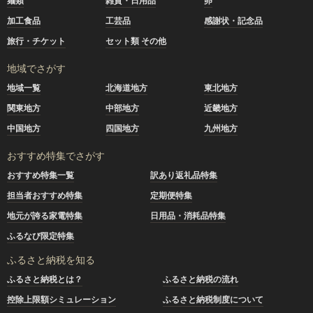
麺類
雑貨・日用品
卵
加工食品
工芸品
感謝状・記念品
旅行・チケット
セット類 その他
地域でさがす
地域一覧
北海道地方
東北地方
関東地方
中部地方
近畿地方
中国地方
四国地方
九州地方
おすすめ特集でさがす
おすすめ特集一覧
訳あり返礼品特集
担当者おすすめ特集
定期便特集
地元が誇る家電特集
日用品・消耗品特集
ふるなび限定特集
ふるさと納税を知る
ふるさと納税とは？
ふるさと納税の流れ
控除上限額シミュレーション
ふるさと納税制度について