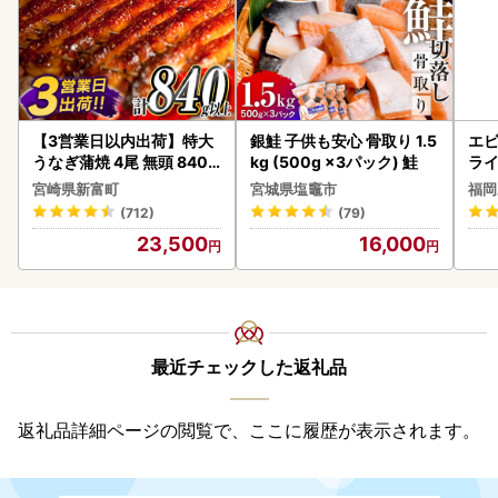
【3営業日以内出荷】特大
銀鮭 子供も安心 骨取り 1.5
エビ
うなぎ蒲焼 4尾 無頭 840g
kg (500g ×3パック) 鮭
ラ
以上 C388-840-3D
宮崎県新富町
宮城県塩竈市
福岡
(712)
(79)
23,500
16,000
最近チェックした返礼品
返礼品詳細ページの閲覧で、ここに履歴が表示されます。