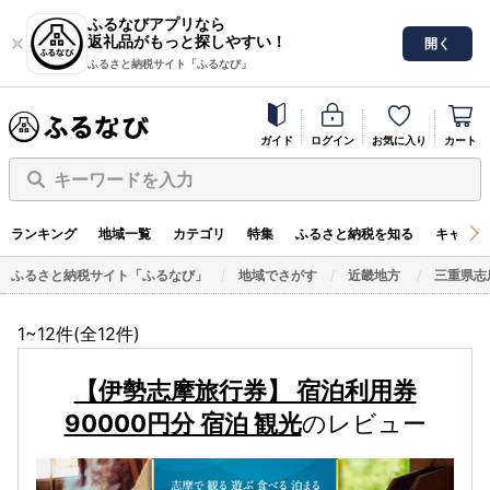
ふるなびアプリなら
返礼品がもっと探しやすい！
開く
ふるさと納税サイト「ふるなび」
ガイド
ログイン
お気に入り
カート
キーワードを入力
ランキング
地域一覧
カテゴリ
特集
ふるさと納税を知る
キャンペ
ふるさと納税サイト「ふるなび」
地域でさがす
近畿地方
三重県志
1~12件(全
12
件)
【伊勢志摩旅行券】 宿泊利用券
90000円分 宿泊 観光
のレビュー