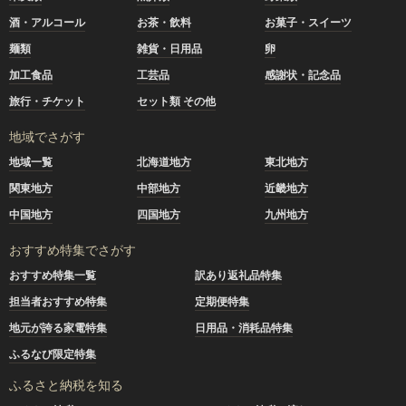
酒・アルコール
お茶・飲料
お菓子・スイーツ
麺類
雑貨・日用品
卵
加工食品
工芸品
感謝状・記念品
旅行・チケット
セット類 その他
地域でさがす
地域一覧
北海道地方
東北地方
関東地方
中部地方
近畿地方
中国地方
四国地方
九州地方
おすすめ特集でさがす
おすすめ特集一覧
訳あり返礼品特集
担当者おすすめ特集
定期便特集
地元が誇る家電特集
日用品・消耗品特集
ふるなび限定特集
ふるさと納税を知る