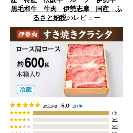
黒毛和牛 牛肉 伊勢志摩 国産 ふ
るさと納税
のレビュー
5.0
総合評価：
（全1件）
1件
0件
0件