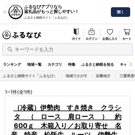
ふるなびアプリなら
返礼品がもっと探しやすい！
開く
ふるさと納税サイト「ふるなび」
ガイド
ログイン
お気に入り
カート
キーワードを入力
ランキング
地域一覧
カテゴリ
特集
ふるさと納税を知る
キャンペ
ふるさと納税サイト「ふるなび」
地域でさがす
近畿地方
三重県度
1~1件(全
1
件)
（冷蔵）伊勢肉 すき焼き クラシ
タ （ ロース 肩ロース ） 約
600ｇ 木箱入り／お取り寄せ 名
産 特産 松阪牛 ルーツ 伊勢牛