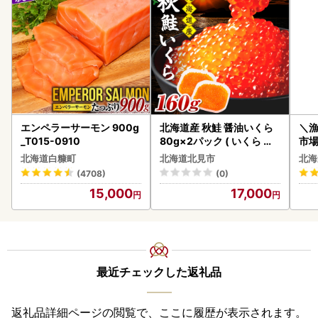
エンペラーサーモン 900g
北海道産 秋鮭 醤油いくら
＼
_T015-0910
80g×2パック ( いくら イ
市場
クラ 魚卵 鮭 サケ さけ 鮭い
貝柱
北海道白糠町
北海道北見市
北海
くら 醤油漬け パック 北海
(4708)
(0)
道産 ふるさと納税 秋鮭 )【
15,000
17,000
233-0002】
最近チェックした返礼品
返礼品詳細ページの閲覧で、ここに履歴が表示されます。