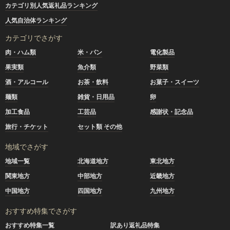
カテゴリ別人気返礼品ランキング
人気自治体ランキング
カテゴリでさがす
肉・ハム類
米・パン
電化製品
果実類
魚介類
野菜類
酒・アルコール
お茶・飲料
お菓子・スイーツ
麺類
雑貨・日用品
卵
加工食品
工芸品
感謝状・記念品
旅行・チケット
セット類 その他
地域でさがす
地域一覧
北海道地方
東北地方
関東地方
中部地方
近畿地方
中国地方
四国地方
九州地方
おすすめ特集でさがす
おすすめ特集一覧
訳あり返礼品特集