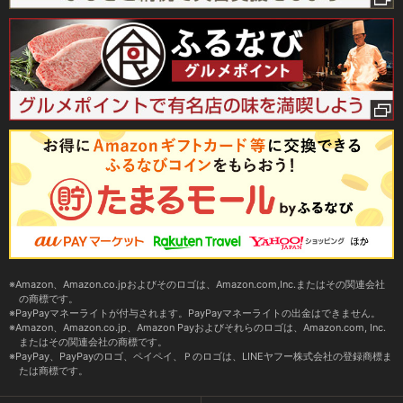
Amazon、Amazon.co.jpおよびそのロゴは、Amazon.com,Inc.またはその関連会社
の商標です。
PayPayマネーライトが付与されます。PayPayマネーライトの出金はできません。
Amazon、Amazon.co.jp、Amazon Payおよびそれらのロゴは、Amazon.com, Inc.
またはその関連会社の商標です。
PayPay、PayPayのロゴ、ペイペイ、Ｐのロゴは、LINEヤフー株式会社の登録商標ま
たは商標です。