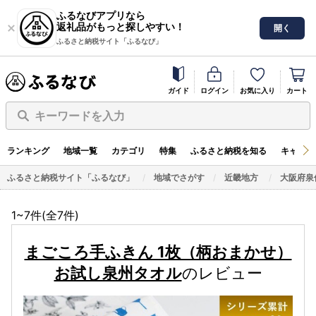
ふるなびアプリなら
返礼品がもっと探しやすい！
開く
ふるさと納税サイト「ふるなび」
ガイド
ログイン
お気に入り
カート
キーワードを入力
ランキング
地域一覧
カテゴリ
特集
ふるさと納税を知る
キャンペ
ふるさと納税サイト「ふるなび」
地域でさがす
近畿地方
大阪府泉
1~7件(全
7
件)
まごころ手ふきん 1枚（柄おまかせ）
お試し泉州タオル
のレビュー