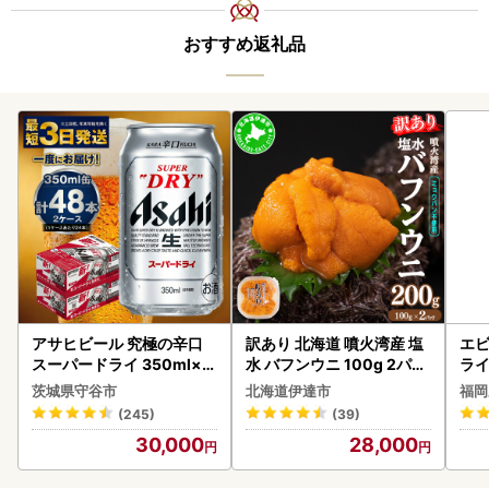
おすすめ返礼品
アサヒビール 究極の辛口
訳あり 北海道 噴火湾産 塩
エビ
スーパードライ 350ml×4
水 バフンウニ 100g 2パッ
ラ
8本 ビール
ク 計200g 《アフター保証
茨城県守谷市
北海道伊達市
福岡
付き》うに ウニ 雲丹 海鮮
(245)
(39)
海の幸 魚介類 ウニ丼 お寿
30,000
28,000
司 濃厚 無添加 産地直送 お
取り寄せ 山村水産 送料無
料