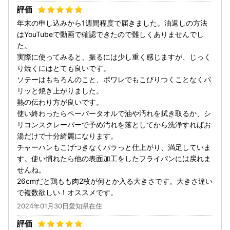
年末の申し込みから1週間程度で届きました。油返しの方法
はYouTubeで動画で確認できたので難しくありませんでし
た。
実際に使ってみると、振るには少し重く感じますが、じっく
り焼くにはとても良いです。
ソテーはもちろんのこと、ポワレでもこびりつくことなくパ
リッと焼き上がりました。
熱の伝わり方が良いです。
使い終わったらペーパータオルで油や汚れを拭き取るか、シ
リコンスクレーパーで予め汚れを落としてから洗浄すればお
湯だけで十分綺麗になります。
チャーハンもこげつきなくパラっと仕上がり、満足していま
す。使い慣れたら他の表面加工をしたフライパンには戻れま
せんね。
26cmだと鶏もも肉2枚が何とか入る大きさです。大きさ違い
で複数欲しい！オススメです。
2024年01月30日愛知県在住