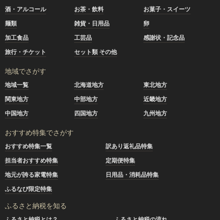
酒・アルコール
お茶・飲料
お菓子・スイーツ
麺類
雑貨・日用品
卵
加工食品
工芸品
感謝状・記念品
旅行・チケット
セット類 その他
地域でさがす
地域一覧
北海道地方
東北地方
関東地方
中部地方
近畿地方
中国地方
四国地方
九州地方
おすすめ特集でさがす
おすすめ特集一覧
訳あり返礼品特集
担当者おすすめ特集
定期便特集
地元が誇る家電特集
日用品・消耗品特集
ふるなび限定特集
ふるさと納税を知る
ふるさと納税とは？
ふるさと納税の流れ