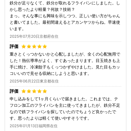
鉄分が足りなくて、鉄分が取れるフライパンにしました。し
かし思ったより軽量？何故？技術？
まっ。そんな事にも興味を示しつつ、正しい使い方がちゃん
と書いてました。最初間違えるとアカンヤツからね。早速使
います。
2025年07月20日京都府在住
重さとくっつかないかと心配しましたが、全くの心配無用で
した！熱伝導率がよく、すぐあったまります。目玉焼きも上
手に焼け、冷凍餃子もくっつかずやけました。見た目もカッ
コいいので見せる収納にしようと思います。
2025年06月22日東京都在住
申し込みをして1ヶ月くらいで届きました。これまでは、テ
フロン加工のフライパンを主に使ってきましたが、鉄分不足
なので鉄フライパンを探していたのでちょうど良かったで
す。思ったよりは軽くて使いやすそうです。
2025年01月13日福岡県在住