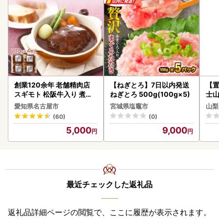
創業120余年 老舗精肉店
【ねぎとろ】7日以内発送
【置
スギモト 松阪牛入り 煮込
ねぎとろ 500g(100g×5)
士山
み ハンバーグ 110g×4枚
BK1
愛知県名古屋市
宮城県塩竈市
山梨
惣菜 お取り寄せ グルメ ハ
(60)
(0)
ンバーグ 冷凍
5,000
9,000
最近チェックした返礼品
返礼品詳細ページの閲覧で、ここに履歴が表示されます。