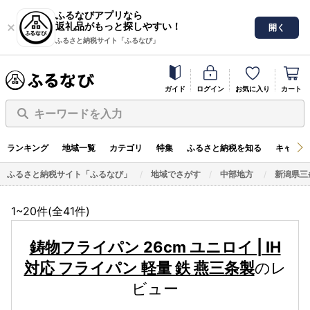
ふるなびアプリなら
返礼品がもっと探しやすい！
開く
ふるさと納税サイト「ふるなび」
ガイド
ログイン
お気に入り
カート
キーワードを入力
ランキング
地域一覧
カテゴリ
特集
ふるさと納税を知る
キャンペ
ふるさと納税サイト「ふるなび」
地域でさがす
中部地方
新潟県三
1~20件(全
41
件)
鋳物フライパン 26cm ユニロイ | IH
対応 フライパン 軽量 鉄 燕三条製
のレ
ビュー