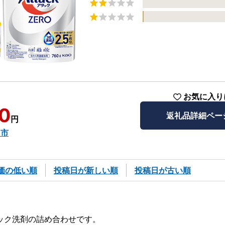
お気に入り
0
返礼品詳細ペー
円
山市
価の低い順
投稿日が新しい順
投稿日が古い順
ック洗剤の詰め合わせです。