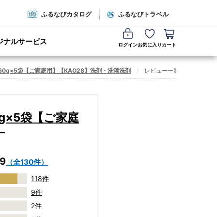
ふるなびカタログ
ふるなびトラベル
ジナルサービス
ログイン
お気に入り
カート
60g×5袋【ご家庭用】【KAO28】洗剤・洗濯洗剤
レビュー一覧
g×5袋【ご家庭
ー
.9
（全130件）
118件
9件
2件