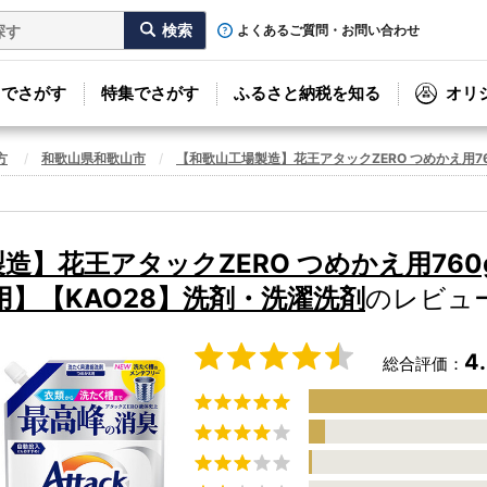
よくあるご質問・お問い合わせ
リでさがす
特集でさがす
ふるさと納税を知る
オリ
方
和歌山県和歌山市
【和歌山工場製造】花王アタックZERO つめかえ用7
造】花王アタックZERO つめかえ用760
用】【KAO28】洗剤・洗濯洗剤
のレビュ
4
総合評価：