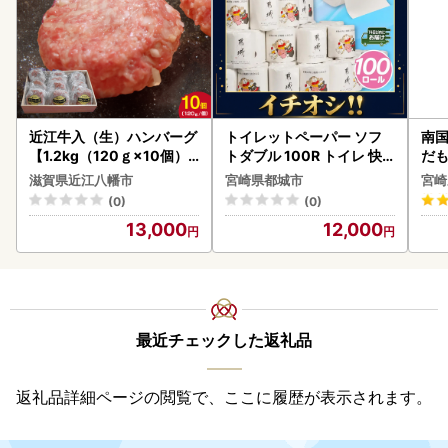
近江牛入（生）ハンバーグ
トイレットペーパー ソフ
南国
【1.2kg（120ｇ×10個）
トダブル 100R トイレ 快
だも
】【AG09W】
速〔12-I5-TP100-R〕
ス【
滋賀県近江八幡市
宮崎県都城市
宮崎
(0)
(0)
13,000
12,000
最近チェックした返礼品
返礼品詳細ページの閲覧で、ここに履歴が表示されます。