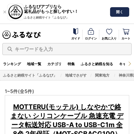
ふるなびアプリなら
返礼品がもっと探しやすい！
開く
ふるさと納税サイト「ふるなび」
ガイド
ログイン
お気に入り
カート
キーワードを入力
ランキング
地域一覧
カテゴリ
特集
ふるさと納税を知る
キャンペ
ふるさと納税サイト「ふるなび」
地域でさがす
関東地方
神奈川県
1~5件(全
5
件)
MOTTERU(モッテル) しなやかで絡
まない シリコンケーブル 急速充電 デ
ータ転送対応 USB-A to USB-C1m 全
8色 2年保証（MOT-SCBACG100）