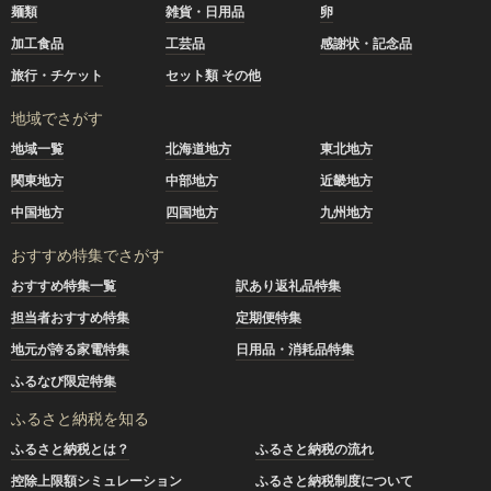
麺類
雑貨・日用品
卵
加工食品
工芸品
感謝状・記念品
旅行・チケット
セット類 その他
地域でさがす
地域一覧
北海道地方
東北地方
関東地方
中部地方
近畿地方
中国地方
四国地方
九州地方
おすすめ特集でさがす
おすすめ特集一覧
訳あり返礼品特集
担当者おすすめ特集
定期便特集
地元が誇る家電特集
日用品・消耗品特集
ふるなび限定特集
ふるさと納税を知る
ふるさと納税とは？
ふるさと納税の流れ
控除上限額シミュレーション
ふるさと納税制度について