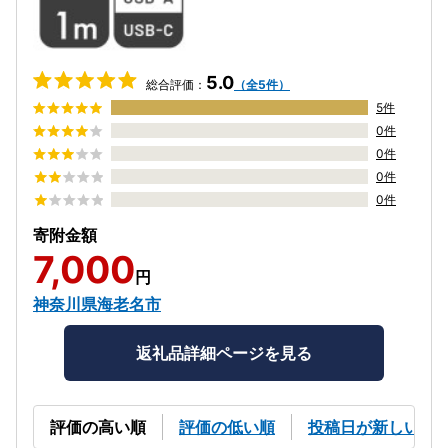
5.0
総合評価：
（全5件）
5件
0件
0件
0件
0件
寄附金額
7,000
円
神奈川県海老名市
返礼品詳細ページを見る
評価の高い順
評価の低い順
投稿日が新しい順