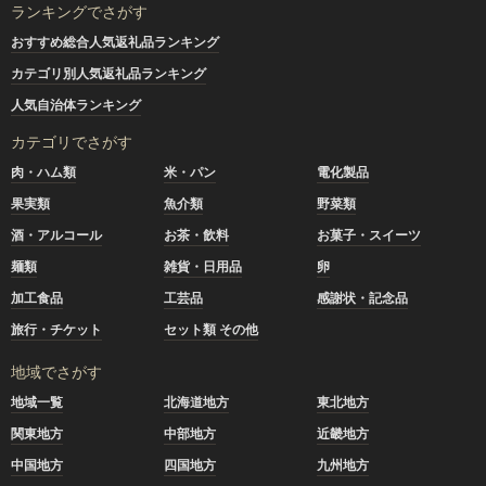
ランキングでさがす
おすすめ総合人気返礼品ランキング
カテゴリ別人気返礼品ランキング
人気自治体ランキング
カテゴリでさがす
肉・ハム類
米・パン
電化製品
果実類
魚介類
野菜類
酒・アルコール
お茶・飲料
お菓子・スイーツ
麺類
雑貨・日用品
卵
加工食品
工芸品
感謝状・記念品
旅行・チケット
セット類 その他
地域でさがす
地域一覧
北海道地方
東北地方
関東地方
中部地方
近畿地方
中国地方
四国地方
九州地方