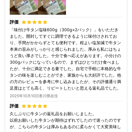
「味付け牛タン塩味600g（300g×2パック）」をいただき
ました。開封してすぐに調理できるように味付けされてお
り、手間がかからずとても便利です。程よい塩加減で牛タン
本来の旨みがしっかりと感じられました。厚みも私にはちょ
うど良い厚さでした。十分で食べ応えがあります。小分けの
300gパックになっているので、まずはひとつだけ食べまし
たが、十分に満足できる量でした。自宅で手軽に本格的な牛
タンの味を楽しむことができ、家族からも大好評でした。他
の方のレビューを参考に申し込みましたが、その評価通り満
足度はとても高く、リピートしたいと思える返礼品でした。
2025年10月10日香川県在住
久しぶりに牛タンの返礼品をお願いしました。
以前お願いした牛タンが期待はずれでしたので迷ったのです
が、こちらの牛タンは厚みもあるのに柔らかくて大変美味し