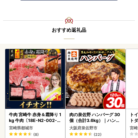
おすすめ返礼品
牛肉 宮崎牛 赤身＆霜降り 1
肉の泉佐野 ハンバーグ 30
トイ
kg 牛肉〔18E-N2-002-1
個（合計3.6kg）｜ハンバ
トダ
kg-S4A6-CF〕
ーグ 訳あり 黒毛和牛×なに
速〔
宮崎県都城市
大阪府泉佐野市
宮崎
わポーク
(8)
(22)