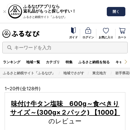
ふるなびアプリなら
返礼品がもっと探しやすい！
開く
ふるさと納税サイト「ふるなび」
ガイド
ログイン
お気に入り
カート
キーワードを入力
ランキング
地域一覧
カテゴリ
特集
ふるさと納税を知る
キャンペ
ふるさと納税サイト「ふるなび」
地域でさがす
東北地方
岩手県花
1~20件(全
128
件)
味付け牛タン塩味 600g～食べきり
サイズ～(300g×２パック) 【1000】
のレビュー