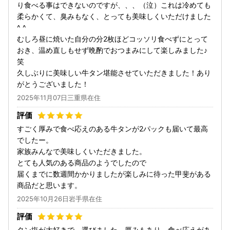
り食べる事はできないのですが、、、（泣）これは冷めても
柔らかくて、臭みもなく、とっても美味しくいただけました
^ ^
むしろ昼に焼いた自分の分2枚ほどコッソリ食べずにとって
おき、温め直しもせず晩酌でおつまみにして楽しみました♪
笑
久しぶりに美味しい牛タン堪能させていただきました！あり
がとうございました！
2025年11月07日三重県在住
すごく厚みで食べ応えのある牛タンが2パックも届いて最高
でしたー。
家族みんなで美味しくいただきました。
とても人気のある商品のようでしたので
届くまでに数週間かかりましたが楽しみに待った甲斐がある
商品だと思います。
2025年10月26日岩手県在住
タン塩が大好きで、選びました。厚みもあり、食べ応えがあ