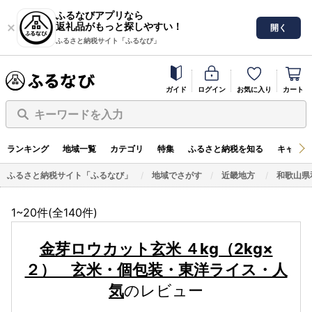
ふるなびアプリなら
返礼品がもっと探しやすい！
開く
ふるさと納税サイト「ふるなび」
ガイド
ログイン
お気に入り
カート
キーワードを入力
ランキング
地域一覧
カテゴリ
特集
ふるさと納税を知る
キャンペ
ふるさと納税サイト「ふるなび」
地域でさがす
近畿地方
和歌山県
1~20件(全
140
件)
金芽ロウカット玄米 ４kg（2kg×
２） 玄米・個包装・東洋ライス・人
気
のレビュー