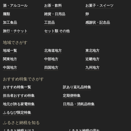
酒・アルコール
お茶・飲料
お菓子・スイーツ
麺類
雑貨・日用品
卵
加工食品
工芸品
感謝状・記念品
旅行・チケット
セット類 その他
地域でさがす
地域一覧
北海道地方
東北地方
関東地方
中部地方
近畿地方
中国地方
四国地方
九州地方
おすすめ特集でさがす
おすすめ特集一覧
訳あり返礼品特集
担当者おすすめ特集
定期便特集
地元が誇る家電特集
日用品・消耗品特集
ふるなび限定特集
ふるさと納税を知る
ふるさと納税とは？
ふるさと納税の流れ