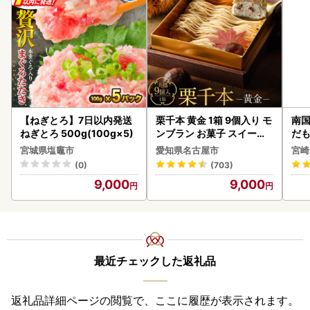
【ねぎとろ】7日以内発送
栗千本 黄金 1箱 9個入り モ
南国
ねぎとろ 500g(100g×5)
ンブラン お菓子 スイーツ
だも
デザート モンブラン 人気
ス【
宮城県塩竈市
愛知県名古屋市
宮崎
(0)
(703)
9,000
9,000
最近チェックした返礼品
返礼品詳細ページの閲覧で、ここに履歴が表示されます。