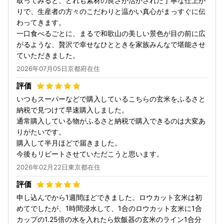
取ってみると、どれも素材の良さが活かされた丁寧な仕上が
りで、生産者の方々のこだわりと温かい真心がまっすぐに伝
わってきます。
​一口食べるごとに、まるで和歌山の美しい景色が目の前に広
がるような、贅沢で幸せなひとときを家族みんなで堪能させ
ていただきました。
2026年07月05日京都府在住
いつもスーパーなどで購入しているこちらの玄米をふるさと
納税で見つけて早速購入しました。
通常購入している物がふるさと納税で購入できるのは大変あ
りがたいです。
購入して半月ほどで届きました。
今後もリピートさせていただこうと思います。
2026年02月22日東京都在住
申し込んでから1週間ほどできました。ロウカット玄米は初
めてでしたが、1時間浸水して、1合のロウカット玄米に1合
カップの1.25倍の水を入れたら炊飯器の玄米のライン1合分