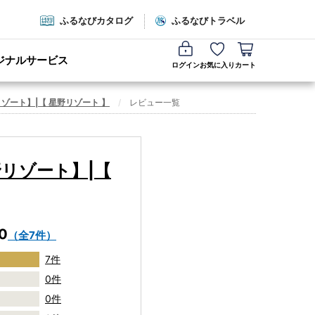
ふるなびカタログ
ふるなびトラベル
ジナルサービス
ログイン
お気に入り
カート
リゾート】|【 星野リゾート 】
レビュー一覧
野リゾート】|【
.0
（全7件）
7件
0件
0件