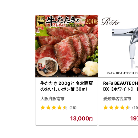
牛たたき 200gと 名倉商店
ReFa BEAUTEC
のおいしいポン酢 30ml
BX【ホワイト】 
ー 美容 家電 ドラ
大阪府阪南市
愛知県名古屋市
ファ
(18)
(19
13,000
19