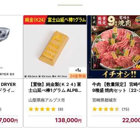
H DRYER
【置物】純金製(Ｋ２４) 富
牛肉 【数量限定】 宮崎
ドライヤ
士山延べ棒1グラム ALPBK
9種盛 焼肉セット〔22-
イヤー リ
180
-006-600g〕都城 イ
山梨県南アルプス市
宮崎県都城市
シ!! 牛肉
)
(9)
(75)
7,000
138,000
22,00