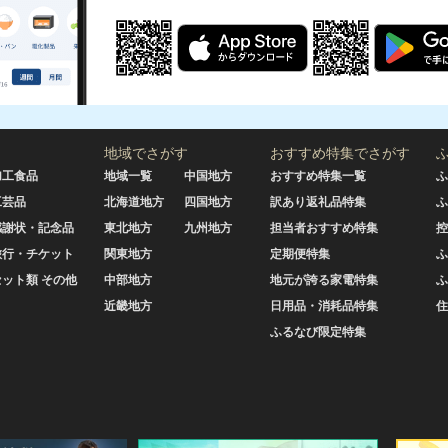
地域でさがす
おすすめ特集でさがす
加工食品
地域一覧
中国地方
おすすめ特集一覧
ふ
工芸品
北海道地方
四国地方
訳あり返礼品特集
ふ
感謝状・記念品
東北地方
九州地方
担当者おすすめ特集
控
旅行・チケット
関東地方
定期便特集
ふ
セット類 その他
中部地方
地元が誇る家電特集
ふ
近畿地方
日用品・消耗品特集
住
ふるなび限定特集