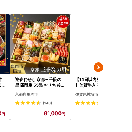
牛
迎春おせち 京都三千院の
【14日以内発送！数量限定
31
里 四段重 53品 おせち 冷蔵
】佐賀牛入り ハンバーグ 2
チオ
2027 先行予約
2個 2.6kg(120g×22個)(H
京都府亀岡市
佐賀県神埼市
083106)
(140)
(60)
0
81,000
12,000