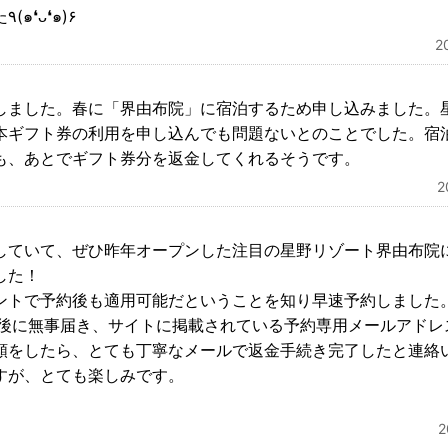
ありがとうございました٩(๑❛ᴗ❛๑)۶
2
しました。春に「界由布院」に宿泊するため申し込みました。
本ギフト券の利用を申し込んでも問題ないとのことでした。宿
も、あとでギフト券分を返金してくれるそうです。
していて、ぜひ昨年オープンした注目の星野リゾート界由布院
した！
ントで予約後も適用可能だということを知り早速予約しました
日後に無事届き、サイトに掲載されている予約専用メールアドレ
頼をしたら、とても丁寧なメールで返金手続き完了したと連絡
すが、とても楽しみです。