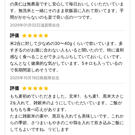
の美仁は無農薬ですし安心して毎日おいしくいただいていま
す。無洗米と一緒にそのまま炊飯器に入れて炊いてます。手
間がかからないのも楽で良い点の一つです。
2026年01月02日滋賀県在住
米2合に対して少なめの30〜40gくらいで炊いています。多
すぎるのがお腹に合わない人もいると聞いたので。特に違和
感なく食べることができぷちぷちしていておいしくいです。
なんとなく健康的な気がしています。5キロも入っているの
で長期間楽しめそうです。
2025年10月19日島根県在住
もち麦初めていただきました。玄米1、もち麦1、黒米大さじ
2を入れて、雑穀米のようにしていただいています。ご飯が
もちもち食べ応えがあります。
たまに雑穀米の素や、黒豆を入れても美味しいです。これか
らの季節、さつまいもやきのこや鶏を入れて炊き込みご飯に
してもよいですね。リピします