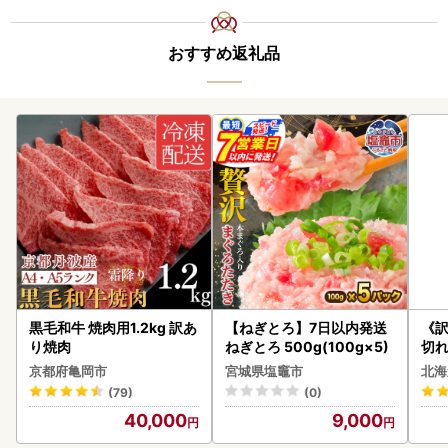
おすすめ返礼品
黒毛和牛 焼肉用1.2kg 訳あ
【ねぎとろ】7日以内発送
《
り焼肉
ねぎとろ 500g(100g×5)
切れ
0g 
京都府亀岡市
宮城県塩竈市
北海
(79)
(0)
40,000
9,000