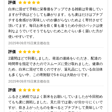
白米に混ぜて手軽に栄養価をアップできる雑穀は常備してい
ますが子供はどうしても嫌がります。もち麦はだけはプチプ
チする食感がが美味しいのか嫌がらないためよく寄付させて
頂いてます。毎日お米を炊く量も違うため小分けパックは便
利なようでいてそうでもないためこれぐらい多く届いた方が
使いやすいです。
2025年09月15日東京都在住
2週間ほどで到着しました。発送の連絡をいただき、配達の
時間帯を指定できたのでスムーズに受け取れました。健康の
ため、白米に混ぜて炊くのですが、返礼品にしている自治体
も多くない中、この寄附額で5キロは大助かりです。
2025年09月15日東京都在住
ふるさと納税ではよく新米をお願いしていましたが今回初め
てもち麦に挑戦しました。見た目では違いが分かりにくいで
すが、炊き上がったものを食べるとプチプチして美味しいで