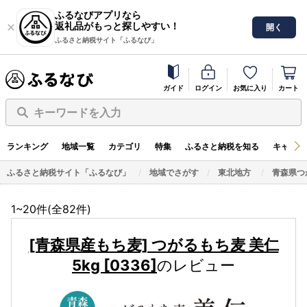
ふるなびアプリなら
返礼品がもっと探しやすい！
開く
ふるさと納税サイト「ふるなび」
ガイド
ログイン
お気に入り
カート
キーワードを入力
ランキング
地域一覧
カテゴリ
特集
ふるさと納税を知る
キャンペ
ふるさと納税サイト「ふるなび」
地域でさがす
東北地方
青森県つ
1~20件(全
82
件)
[青森県産もち麦] つがるもち麦 美仁
5kg [0336]
のレビュー