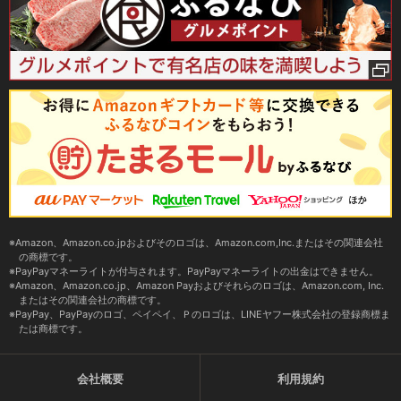
Amazon、Amazon.co.jpおよびそのロゴは、Amazon.com,Inc.またはその関連会社
の商標です。
PayPayマネーライトが付与されます。PayPayマネーライトの出金はできません。
Amazon、Amazon.co.jp、Amazon Payおよびそれらのロゴは、Amazon.com, Inc.
またはその関連会社の商標です。
PayPay、PayPayのロゴ、ペイペイ、Ｐのロゴは、LINEヤフー株式会社の登録商標ま
たは商標です。
会社概要
利用規約