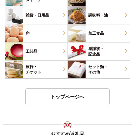
雑貨・
日用品
調味料・
油
卵
加工食品
感謝状・
工芸品
記念品
旅行・
セット類・
チケット
その他
トップページへ
おすすめ返礼品