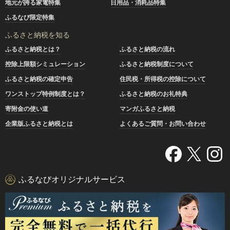
地元が誇る家電特集
日用品・消耗品特集
ふるなび限定特集
ふるさと納税を知る
ふるさと納税とは？
ふるさと納税の流れ
控除上限額シミュレーション
ふるさと納税制度について
ふるさと納税の確定申告
住民税・所得税の控除について
ワンストップ特例制度とは？
ふるさと納税のお礼特典
寄附金の使い道
マンガふるさと納税
企業版ふるさと納税とは
よくあるご質問・お問い合わせ
ふるなびオリジナルサービス