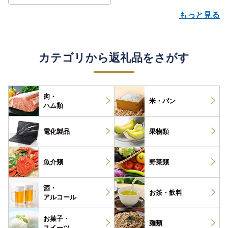
もっと見る
カテゴリから返礼品をさがす
肉・
米・パン
ハム類
電化製品
果物類
魚介類
野菜類
酒・
お茶・
飲料
アルコール
お菓子・
麺類
スイーツ