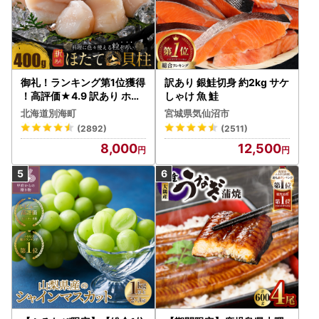
御礼！ランキング第1位獲得
訳あり 銀鮭切身 約2kg サケ
！高評価★4.9 訳あり ホタ
しゃけ 魚 鮭
テ 400g（ほたて 帆立 貝柱
北海道別海町
宮城県気仙沼市
冷凍 ）
(2892)
(2511)
8,000
12,500