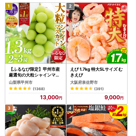
【ふるなび限定】甲州市産
えび 1.7kg 特大5Lサイズ む
厳選旬の大粒シャインマス
きえび
カット 約1.3kg 2～3房【2
山梨県甲州市
大阪府泉佐野市
026年発送】（MG）B12-
(1368)
(391)
472 FN-Limited-VO シャ
13,000
9,000
インマスカット フルーツ