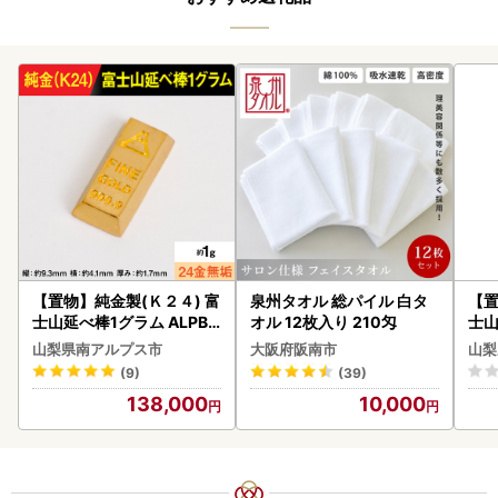
【置物】純金製(Ｋ２４) 富
泉州タオル 総パイル 白タ
【置
士山延べ棒1グラム ALPBK
オル 12枚入り 210匁
士山
180
BK1
山梨県南アルプス市
大阪府阪南市
山梨
(9)
(39)
138,000
10,000