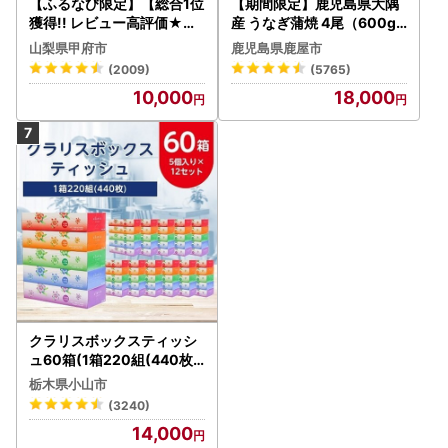
【ふるなび限定】【総合1位
【期間限定】鹿児島県大隅
獲得!! レビュー高評価★】
産 うなぎ蒲焼 4尾（600g
〈2026年度配送分〉山梨
） KN007-004-04-cp18
山梨県甲府市
鹿児島県鹿屋市
県産 シャインマスカット 2
うなぎ 鰻 魚 惣菜 総菜
(2009)
(5765)
～3房（1.0kg以上）シャイ
10,000
18,000
ン フルーツ FN-Limited-S
P
クラリスボックスティッシ
ュ60箱(1箱220組(440枚))
(5個入り×12セット)【配送
栃木県小山市
不可地域：離島・沖縄県】
(3240)
【1256759】
14,000