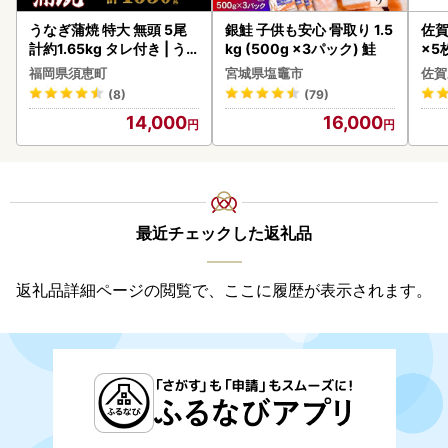
うなぎ蒲焼 特大 無頭 5尾
銀鮭 子供も安心 骨取り 1.5
佐賀
計約1.65kg タレ付き | う
kg (500g ×3パック) 鮭
×5枚
なぎ蒲焼
福岡県須恵町
宮城県塩竈市
佐賀
(8)
(79)
14,000
16,000
最近チェックした返礼品
返礼品詳細ページの閲覧で、ここに履歴が表示されます。