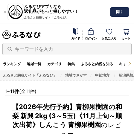
ふるなびアプリなら
返礼品がもっと探しやすい！
開く
ふるさと納税サイト「ふるなび」
ガイド
ログイン
お気に入り
カート
キーワードを入力
ランキング
地域一覧
カテゴリ
特集
ふるさと納税を知る
キャンペ
ふるさと納税サイト「ふるなび」
地域でさがす
中部地方
新潟県加
1~11件(全
11
件)
【2026年先行予約】青柳果樹園の和
梨 新興 2kg (3～5玉)《11月上旬～順
次出荷》しんこう 青柳果樹園
のレビ
ュー