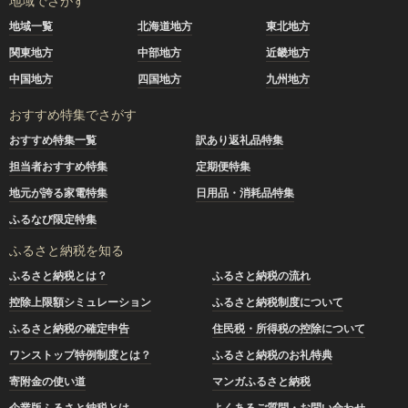
地域でさがす
地域一覧
北海道地方
東北地方
関東地方
中部地方
近畿地方
中国地方
四国地方
九州地方
おすすめ特集でさがす
おすすめ特集一覧
訳あり返礼品特集
担当者おすすめ特集
定期便特集
地元が誇る家電特集
日用品・消耗品特集
ふるなび限定特集
ふるさと納税を知る
ふるさと納税とは？
ふるさと納税の流れ
控除上限額シミュレーション
ふるさと納税制度について
ふるさと納税の確定申告
住民税・所得税の控除について
ワンストップ特例制度とは？
ふるさと納税のお礼特典
寄附金の使い道
マンガふるさと納税
企業版ふるさと納税とは
よくあるご質問・お問い合わせ