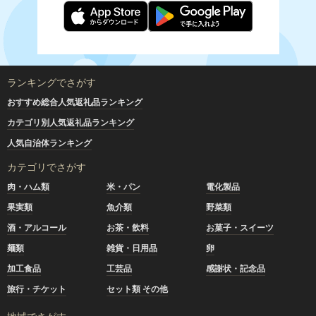
ランキングでさがす
おすすめ総合人気返礼品ランキング
カテゴリ別人気返礼品ランキング
人気自治体ランキング
カテゴリでさがす
肉・ハム類
米・パン
電化製品
果実類
魚介類
野菜類
酒・アルコール
お茶・飲料
お菓子・スイーツ
麺類
雑貨・日用品
卵
加工食品
工芸品
感謝状・記念品
旅行・チケット
セット類 その他