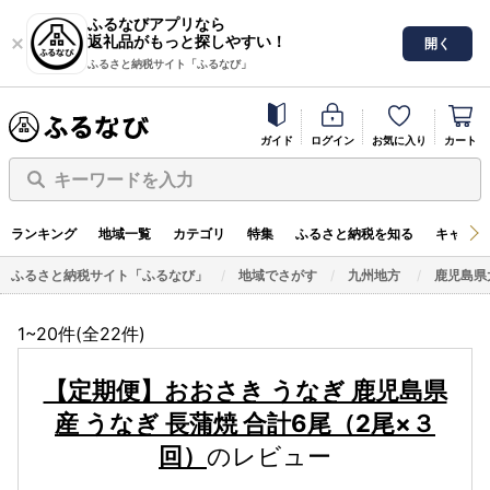
ふるなびアプリなら
返礼品がもっと探しやすい！
開く
ふるさと納税サイト「ふるなび」
ガイド
ログイン
お気に入り
カート
キーワードを入力
ランキング
地域一覧
カテゴリ
特集
ふるさと納税を知る
キャンペ
ふるさと納税サイト「ふるなび」
地域でさがす
九州地方
鹿児島県
1~20件(全
22
件)
【定期便】おおさき うなぎ 鹿児島県
産 うなぎ 長蒲焼 合計6尾（2尾×３
回）
のレビュー