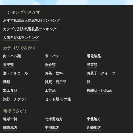
ランキングでさがす
おすすめ総合人気返礼品ランキング
カテゴリ別人気返礼品ランキング
人気自治体ランキング
カテゴリでさがす
肉・ハム類
米・パン
電化製品
果実類
魚介類
野菜類
酒・アルコール
お茶・飲料
お菓子・スイーツ
麺類
雑貨・日用品
卵
加工食品
工芸品
感謝状・記念品
旅行・チケット
セット類 その他
地域でさがす
地域一覧
北海道地方
東北地方
関東地方
中部地方
近畿地方