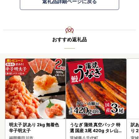
返礼品詳細ページに戻る
おすすめ返礼品
明太子 訳あり 2kg 無着色
うなぎ 蒲焼 真空パック 特
訳あ
辛子明太子
選 国産 3尾 420g タレ山椒
り 2
付き うな重 ひつまぶし 訳
鮭
福岡県田川市
茨城県八千代町
宮城