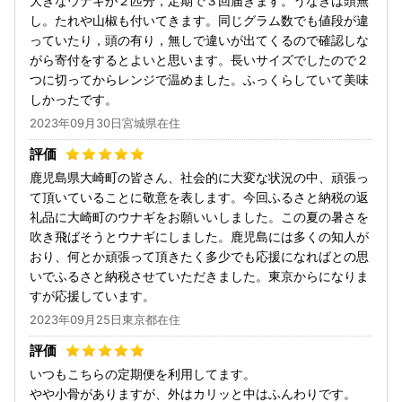
大きなウナギが２匹分，定期で３回届きます。うなぎは頭無
し。たれや山椒も付いてきます。同じグラム数でも値段が違
っていたり，頭の有り，無しで違いが出てくるので確認しな
がら寄付をするとよいと思います。長いサイズでしたので２
つに切ってからレンジで温めました。ふっくらしていて美味
しかったです。
2023年09月30日宮城県在住
鹿児島県大崎町の皆さん、社会的に大変な状況の中、頑張っ
て頂いていることに敬意を表します。今回ふるさと納税の返
礼品に大崎町のウナギをお願いいしました。この夏の暑さを
吹き飛ばそうとウナギにしました。鹿児島には多くの知人が
おり、何とか頑張って頂きたく多少でも応援になればとの思
いでふるさと納税させていただきました。東京からになりま
すが応援しています。
2023年09月25日東京都在住
いつもこちらの定期便を利用してます。
やや小骨がありますが、外はカリッと中はふんわりです。