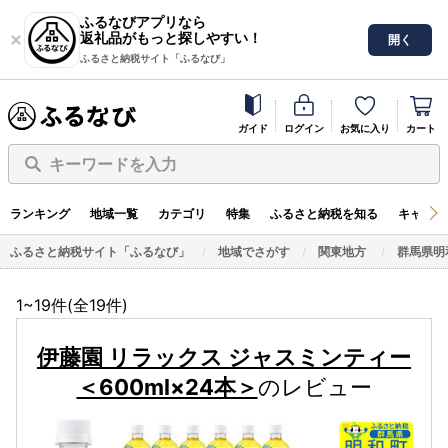
ふるなびアプリなら
返礼品がもっと探しやすい！
開く
ふるさと納税サイト「ふるなび」
ガイド
ログイン
お気に入り
カート
キーワードを入力
ランキング
地域一覧
カテゴリ
特集
ふるさと納税を知る
キャンペ
ふるさと納税サイト「ふるなび」
地域でさがす
関東地方
群馬県明
1~19件(全
19
件)
伊藤園 リラックス ジャスミンティー
＜600ml×24本＞
のレビュー