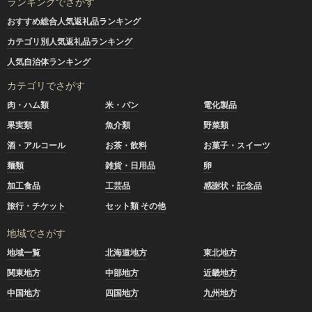
ランキングでさがす
おすすめ総合人気返礼品ランキング
カテゴリ別人気返礼品ランキング
人気自治体ランキング
カテゴリでさがす
肉・ハム類
米・パン
電化製品
果実類
魚介類
野菜類
酒・アルコール
お茶・飲料
お菓子・スイーツ
麺類
雑貨・日用品
卵
加工食品
工芸品
感謝状・記念品
旅行・チケット
セット類 その他
地域でさがす
地域一覧
北海道地方
東北地方
関東地方
中部地方
近畿地方
中国地方
四国地方
九州地方