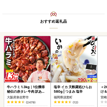
おすすめ返礼品
牛ハラミ 1.3kg｜1位獲得
塩辛 イカ 天麩羅処ひらお
＜2
秘伝の赤タレ 牛肉 訳あり
580g | つまみ 塩辛
け
焼肉 BBQ
もも
大阪府泉佐野市
福岡県須恵町
宮崎
-00
(2479)
(12)