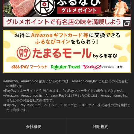
Amazon、Amazon.co.jpおよびそのロゴは、Amazon.com,Inc.またはその関連会社
の商標です。
PayPayマネーライトが付与されます。PayPayマネーライトの出金はできません。
Amazon、Amazon.co.jp、Amazon Payおよびそれらのロゴは、Amazon.com, Inc.
またはその関連会社の商標です。
PayPay、PayPayのロゴ、ペイペイ、Ｐのロゴは、LINEヤフー株式会社の登録商標ま
たは商標です。
会社概要
利用規約