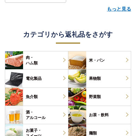
もっと見る
カテゴリから返礼品をさがす
肉・
米・パン
ハム類
電化製品
果物類
魚介類
野菜類
酒・
お茶・
飲料
アルコール
お菓子・
麺類
スイーツ