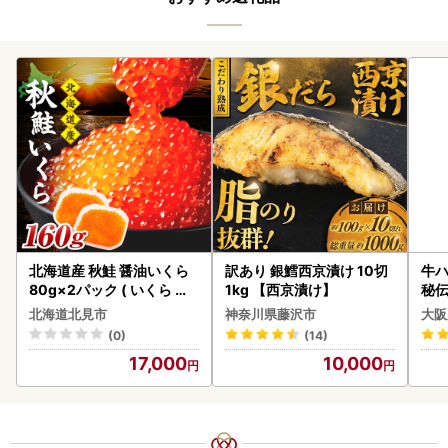
北海道産 秋鮭 醤油いくら
訳あり 銀鱈西京漬け 10切
牛ハ
80g×2パック ( いくら イ
1kg 【西京漬け】
秘伝
クラ 魚卵 鮭 サケ さけ 鮭い
焼肉
北海道北見市
神奈川県藤沢市
大阪
くら 醤油漬け パック 北海
(0)
(14)
道産 ふるさと納税 秋鮭 )【
17,000
10,000
233-0002】