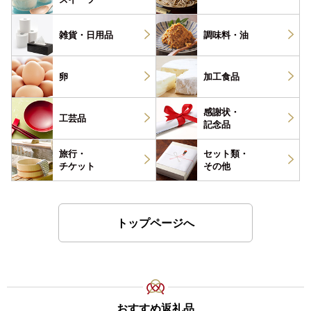
雑貨・
日用品
調味料・
油
卵
加工食品
感謝状・
工芸品
記念品
旅行・
セット類・
チケット
その他
トップページへ
おすすめ返礼品