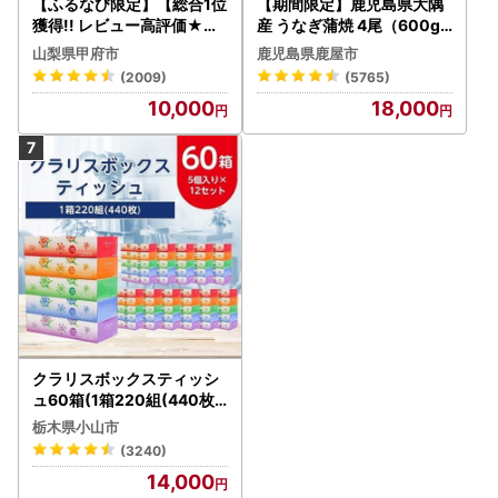
【ふるなび限定】【総合1位
【期間限定】鹿児島県大隅
獲得!! レビュー高評価★】
産 うなぎ蒲焼 4尾（600g
〈2026年度配送分〉山梨
） KN007-004-04-cp18
山梨県甲府市
鹿児島県鹿屋市
県産 シャインマスカット 2
うなぎ 鰻 魚 惣菜 総菜
(2009)
(5765)
～3房（1.0kg以上）シャイ
10,000
18,000
ン フルーツ FN-Limited-S
P
クラリスボックスティッシ
ュ60箱(1箱220組(440枚))
(5個入り×12セット)【配送
栃木県小山市
不可地域：離島・沖縄県】
(3240)
【1256759】
14,000