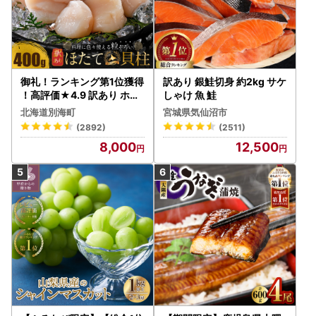
御礼！ランキング第1位獲得
訳あり 銀鮭切身 約2kg サケ
！高評価★4.9 訳あり ホタ
しゃけ 魚 鮭
テ 400g（ほたて 帆立 貝柱
北海道別海町
宮城県気仙沼市
冷凍 ）
(2892)
(2511)
8,000
12,500