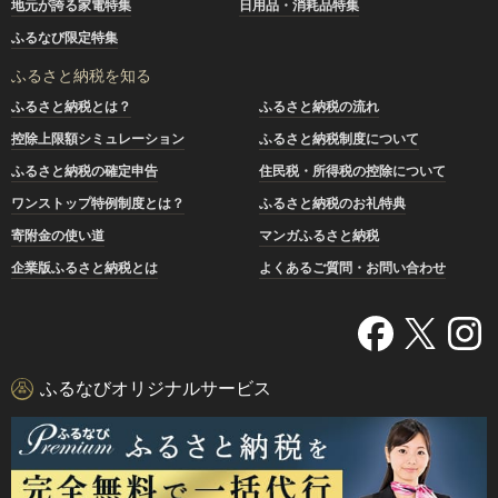
地元が誇る家電特集
日用品・消耗品特集
ふるなび限定特集
ふるさと納税を知る
ふるさと納税とは？
ふるさと納税の流れ
控除上限額シミュレーション
ふるさと納税制度について
ふるさと納税の確定申告
住民税・所得税の控除について
ワンストップ特例制度とは？
ふるさと納税のお礼特典
寄附金の使い道
マンガふるさと納税
企業版ふるさと納税とは
よくあるご質問・お問い合わせ
ふるなびオリジナルサービス