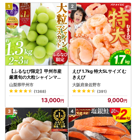
【ふるなび限定】甲州市産
えび 1.7kg 特大5Lサイズ む
厳選旬の大粒シャインマス
きえび
カット 約1.3kg 2～3房【2
山梨県甲州市
大阪府泉佐野市
026年発送】（MG）B12-
(1368)
(391)
472 FN-Limited-VO シャ
13,000
9,000
インマスカット フルーツ