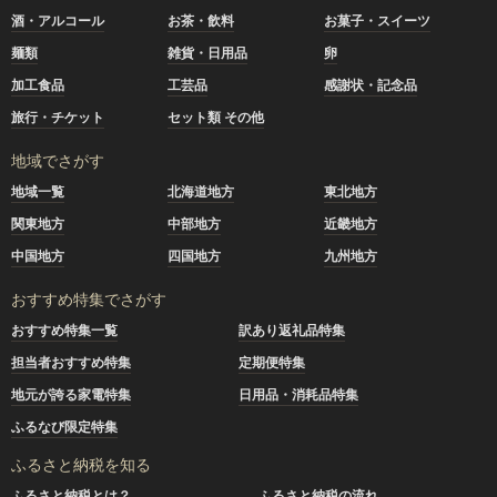
酒・アルコール
お茶・飲料
お菓子・スイーツ
麺類
雑貨・日用品
卵
加工食品
工芸品
感謝状・記念品
旅行・チケット
セット類 その他
地域でさがす
地域一覧
北海道地方
東北地方
関東地方
中部地方
近畿地方
中国地方
四国地方
九州地方
おすすめ特集でさがす
おすすめ特集一覧
訳あり返礼品特集
担当者おすすめ特集
定期便特集
地元が誇る家電特集
日用品・消耗品特集
ふるなび限定特集
ふるさと納税を知る
ふるさと納税とは？
ふるさと納税の流れ