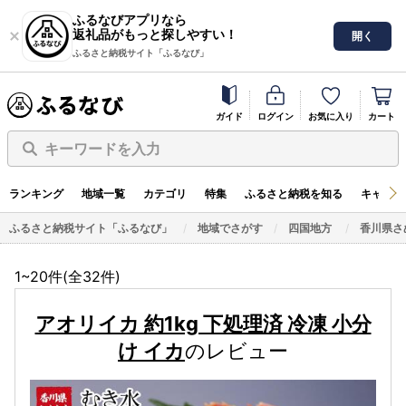
ふるなびアプリなら
返礼品がもっと探しやすい！
開く
ふるさと納税サイト「ふるなび」
ガイド
ログイン
お気に入り
カート
キーワードを入力
ランキング
地域一覧
カテゴリ
特集
ふるさと納税を知る
キャンペ
ふるさと納税サイト「ふるなび」
地域でさがす
四国地方
香川県さ
1~20件(全
32
件)
アオリイカ 約1kg 下処理済 冷凍 小分
け イカ
のレビュー