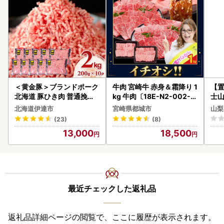
＜黄金豚＞ブランドポーク
牛肉 宮崎牛 赤身＆霜降り 1
【置
北海道 豚ひき肉 普通挽き
kg 牛肉〔18E-N2-002-1
士山
200g 10パック 計2kg
kg-S4A6-CF〕
BK1
北海道伊達市
宮崎県都城市
山梨
(23)
(8)
13,000
18,500
最近チェックした返礼品
返礼品詳細ページの閲覧で、ここに履歴が表示されます。