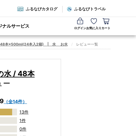
ふるなびカタログ
ふるなびトラベル
ジナルサービス
ログイン
お気に入り
カート
8本×500ml(24本入2箱) | 水 お水
レビュー一覧
 / 48本
ュー
.9
（全14件）
13件
1件
0件