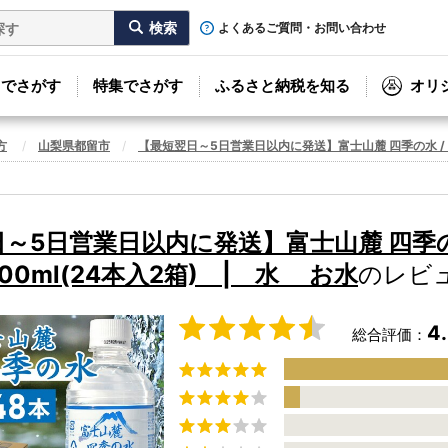
よくあるご質問・お問い合わせ
リでさがす
特集でさがす
ふるさと納税を知る
オリ
方
山梨県都留市
【最短翌日～5日営業日以内に発送】富士山麓 四季の水 / 4
～5日営業日以内に発送】富士山麓 四季の水
500ml(24本入2箱) | 水 お水
のレビ
4
総合評価：