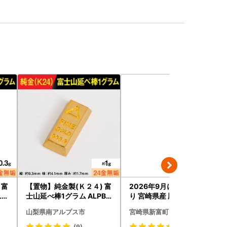
 富
【置物】純金製(Ｋ２４) 富
2026年9月にお届け 訳あ
LP
士山延べ棒1グラム ALPBK
り 宮崎県産 豚切落し 5kg
180
C325-2506-2609
山梨県南アルプス市
宮崎県新富町
(9)
(120)