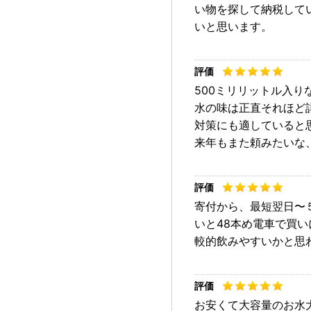
い物を探して納税して
いと思います。
500ミリリットル入
水の味は正直それほど
対策にも適していると
来年もまた頼みたいな
寄付から、最短翌日〜
いと48本め電車で買
較的飲みやすいかと思
お安くて大容量のお水