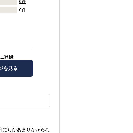
0件
0件
に登録
ジを見る
日にちがあまりかからな