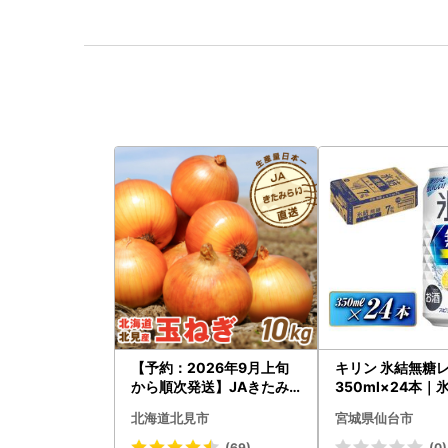
【予約：2026年9月上旬
キリン 氷結無糖
から順次発送】JAきたみ
350ml×24本｜
らい産 玉ねぎ Lサイズ 10k
ーハイ 仙台市
北海道北見市
宮城県仙台市
g ( タマネギ たまねぎ 野菜
)【210-0003-2026】
(69)
(0)