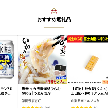
おすすめ返礼品
レモン7％
塩辛 イカ 天麩羅処ひらお
【置物】純金製(Ｋ２４)
氷結 チュ
580g | つまみ 塩辛
士山延べ棒0.3グラム A
BK193
福岡県須恵町
山梨県南アルプス市
(12)
(1)