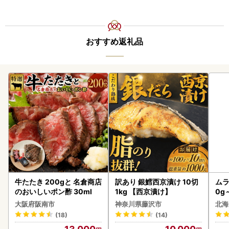
おすすめ返礼品
牛たたき 200gと 名倉商店
訳あり 銀鱈西京漬け 10切
ムラ
のおいしいポン酢 30ml
1kg 【西京漬け】
0g
大阪府阪南市
神奈川県藤沢市
北海
(18)
(14)