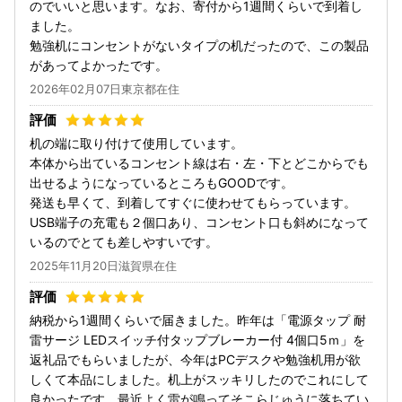
のでいいと思います。なお、寄付から1週間くらいで到着し
ました。
勉強机にコンセントがないタイプの机だったので、この製品
があってよかったです。
2026年02月07日東京都在住
机の端に取り付けて使用しています。
本体から出ているコンセント線は右・左・下とどこからでも
出せるようになっているところもGOODです。
発送も早くて、到着してすぐに使わせてもらっています。
USB端子の充電も２個口あり、コンセント口も斜めになって
いるのでとても差しやすいです。
2025年11月20日滋賀県在住
納税から1週間くらいで届きました。昨年は「電源タップ 耐
雷サージ LEDスイッチ付タップブレーカー付 4個口5ｍ」を
返礼品でもらいましたが、今年はPCデスクや勉強机用が欲
しくて本品にしました。机上がスッキリしたのでこれにして
良かったです。最近よく雷が鳴ってそこらじゅうに落ちてい