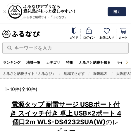
ふるなびアプリなら
返礼品がもっと探しやすい！
開く
ふるさと納税サイト「ふるなび」
ガイド
ログイン
お気に入り
カート
キーワードを入力
ランキング
地域一覧
カテゴリ
特集
ふるさと納税を知る
キャンペ
ふるさと納税サイト「ふるなび」
地域でさがす
近畿地方
大阪府大
1~10件(全
10
件)
電源タップ 耐雷サージ USBポート付
き スイッチ付き 卓上 USB×2ポート 4
個口2ｍ WLS-DS4232SUA(W)
のレ
ビュー