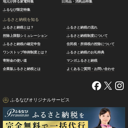
地元が誇る家電特集
日用品・消耗品特集
ふるなび限定特集
ふるさと納税を知る
ふるさと納税とは？
ふるさと納税の流れ
控除上限額シミュレーション
ふるさと納税制度について
ふるさと納税の確定申告
住民税・所得税の控除について
ワンストップ特例制度とは？
ふるさと納税のお礼特典
寄附金の使い道
マンガふるさと納税
企業版ふるさと納税とは
よくあるご質問・お問い合わせ
ふるなびオリジナルサービス