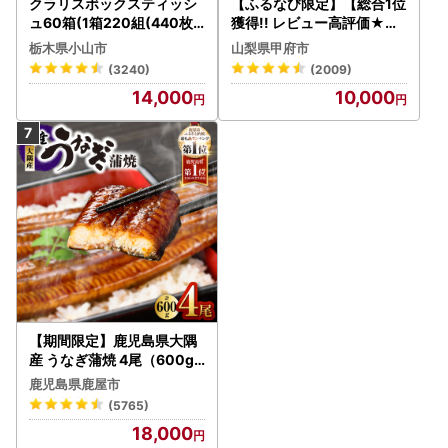
クラリスボックスティッシ
【ふるなび限定】【総合1位
ュ60箱(1箱220組(440枚))
獲得!! レビュー高評価★】
(5個入り×12セット)【配送
〈2026年度配送分〉山梨
栃木県小山市
山梨県甲府市
不可地域：離島・沖縄県】
県産 シャインマスカット 2
(3240)
(2009)
【1256759】
～3房（1.0kg以上）シャイ
14,000
10,000
ン フルーツ FN-Limited-S
P
【期間限定】鹿児島県大隅
産 うなぎ蒲焼 4尾（600g
） KN007-004-04-cp18
鹿児島県鹿屋市
うなぎ 鰻 魚 惣菜 総菜
(5765)
18,000