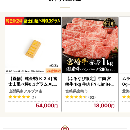
【置物】純金製(Ｋ２４) 富
【ふるなび限定】牛肉 宮
ムラ
士山延べ棒0.3グラム ALP
崎牛 1kg 牛肉 FN-Limited
0g
BK193
-VO
山梨県南アルプス市
宮崎県宮崎市
北海
(1)
(52)
54,000
18,000