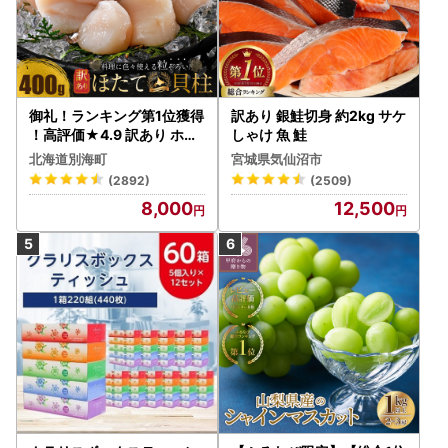
御礼！ランキング第1位獲得
訳あり 銀鮭切身 約2kg サケ
！高評価★4.9 訳あり ホタ
しゃけ 魚 鮭
テ 400g（ほたて 帆立 貝柱
北海道別海町
宮城県気仙沼市
冷凍 ）
(2892)
(2509)
8,000
12,500