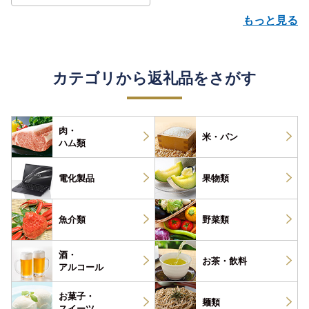
もっと見る
カテゴリから返礼品をさがす
肉・
米・パン
ハム類
電化製品
果物類
魚介類
野菜類
酒・
お茶・
飲料
アルコール
お菓子・
麺類
スイーツ