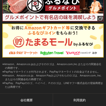
Amazon、Amazon.co.jpおよびそのロゴは、Amazon.com,Inc.またはその関連会社
の商標です。
PayPayマネーライトが付与されます。PayPayマネーライトの出金はできません。
Amazon、Amazon.co.jp、Amazon Payおよびそれらのロゴは、Amazon.com, Inc.
またはその関連会社の商標です。
PayPay、PayPayのロゴ、ペイペイ、Ｐのロゴは、LINEヤフー株式会社の登録商標ま
たは商標です。
会社概要
利用規約