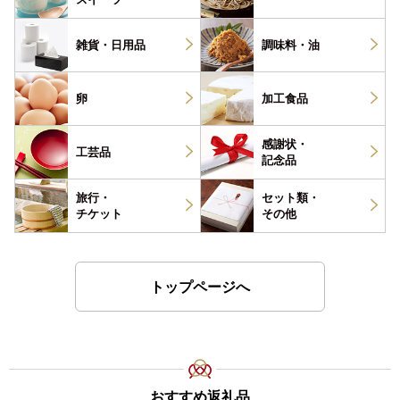
雑貨・
日用品
調味料・
油
卵
加工食品
感謝状・
工芸品
記念品
旅行・
セット類・
チケット
その他
トップページへ
おすすめ返礼品