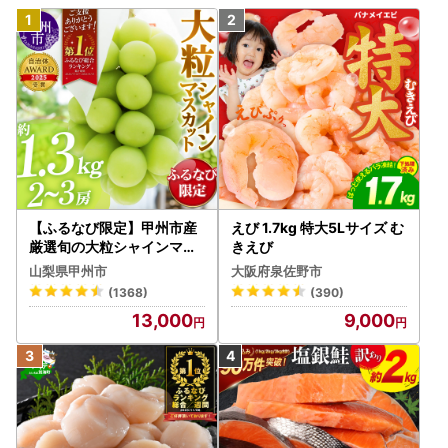
【ふるなび限定】甲州市産
えび 1.7kg 特大5Lサイズ む
厳選旬の大粒シャインマス
きえび
カット 約1.3kg 2～3房【2
山梨県甲州市
大阪府泉佐野市
026年発送】（MG）B12-
(1368)
(390)
472 FN-Limited-VO シャ
13,000
9,000
インマスカット フルーツ