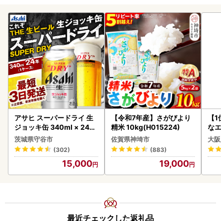
アサヒ スーパードライ 生
【令和7年産】さがびより
【1
ジョッキ缶 340ml × 24本
精米 10kg(H015224)
なエ
(1ケース) ＜茨城工場＞ 缶
茨城県守谷市
佐賀県神埼市
大阪
ビール お酒 Asahi 守谷市
(302)
(883)
15,000
19,000
最近チェックした返礼品