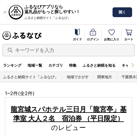
ふるなびアプリなら
返礼品がもっと探しやすい！
開く
ふるさと納税サイト「ふるなび」
ガイド
ログイン
お気に入り
カート
キーワードを入力
ランキング
地域一覧
カテゴリ
特集
ふるさと納税を知る
キャンペ
ふるさと納税サイト「ふるなび」
地域でさがす
関東地方
千葉県木
1~2件(全
2
件)
龍宮城スパホテル三日月「龍宮亭」基
準室 大人２名 宿泊券 （平日限定）
のレビュー