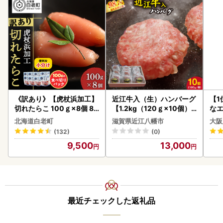
《訳あり》【虎杖浜加工】
近江牛入（生）ハンバーグ
【1
切れたらこ 100ｇ×8個 80
【1.2kg（120ｇ×10個）
なエ
0g AK081
】【AG09W】
北海道白老町
滋賀県近江八幡市
大阪
(132)
(0)
9,500
13,000
最近チェックした返礼品