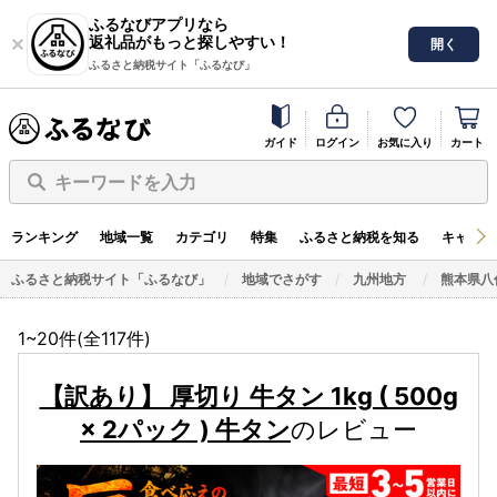
ふるなびアプリなら
返礼品がもっと探しやすい！
開く
ふるさと納税サイト「ふるなび」
ガイド
ログイン
お気に入り
カート
キーワードを入力
ランキング
地域一覧
カテゴリ
特集
ふるさと納税を知る
キャンペ
ふるさと納税サイト「ふるなび」
地域でさがす
九州地方
熊本県八
1~20件(全
117
件)
【訳あり】 厚切り 牛タン 1kg ( 500g
× 2パック ) 牛タン
のレビュー