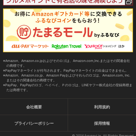
Amazon、Amazon.co.jpおよびそのロゴは、Amazon.com,Inc.またはその関連会社
の商標です。
PayPayマネーライトが付与されます。PayPayマネーライトの出金はできません。
Amazon、Amazon.co.jp、Amazon Payおよびそれらのロゴは、Amazon.com, Inc.
またはその関連会社の商標です。
PayPay、PayPayのロゴ、ペイペイ、Ｐのロゴは、LINEヤフー株式会社の登録商標ま
たは商標です。
会社概要
利用規約
プライバシーポリシー
採用情報
© 2014 furunavi.jp, All Rights Reserved.