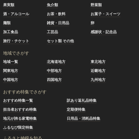
果実類
魚介類
野菜類
酒・アルコール
お茶・飲料
お菓子・スイーツ
麺類
雑貨・日用品
卵
加工食品
工芸品
感謝状・記念品
旅行・チケット
セット類 その他
地域でさがす
地域一覧
北海道地方
東北地方
関東地方
中部地方
近畿地方
中国地方
四国地方
九州地方
おすすめ特集でさがす
おすすめ特集一覧
訳あり返礼品特集
担当者おすすめ特集
定期便特集
地元が誇る家電特集
日用品・消耗品特集
ふるなび限定特集
ふるさと納税を知る