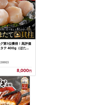
グ第1位獲得！高評価
ホタテ 400g（ほたて
）
(2892)
8,000