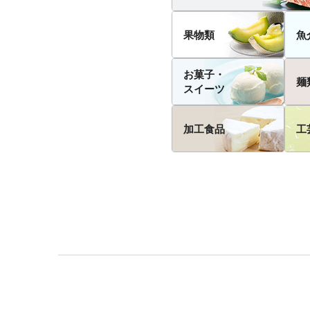
果物類
魚
お菓子・
麺
スイーツ
加工食品
工