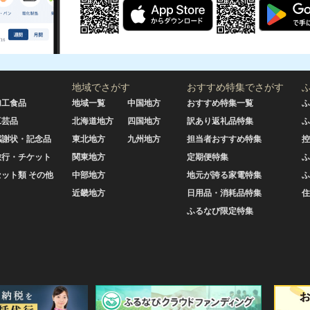
地域でさがす
おすすめ特集でさがす
加工食品
地域一覧
中国地方
おすすめ特集一覧
ふ
工芸品
北海道地方
四国地方
訳あり返礼品特集
ふ
感謝状・記念品
東北地方
九州地方
担当者おすすめ特集
控
旅行・チケット
関東地方
定期便特集
ふ
セット類 その他
中部地方
地元が誇る家電特集
ふ
近畿地方
日用品・消耗品特集
住
ふるなび限定特集