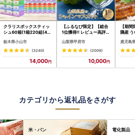
クラリスボックスティッ
【ふるなび限定】【総合
【期間
シュ60箱(1箱220組(44
1位獲得!! レビュー高評価
隅産 う
0枚))(5個入り×12セッ
★】〈2026年度配送分
0g） K
栃木県小山市
山梨県甲府市
鹿児島
ト)【配送不可地域：離島
〉山梨県産 シャインマス
cp18 
・沖縄県】【1256759】
カット 2～3房（1.0kg以
菜
(3240)
(2009)
上）シャイン フルーツ F
14,000
10,000
N-Limited-SP
カテゴリから返礼品をさがす
米・パン
電化製品