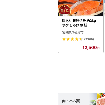
訳あり 銀鮭切身 約2kg
サケ しゃけ 魚 鮭
宮城県気仙沼市
(2509)
12,500
肉・
ハム類