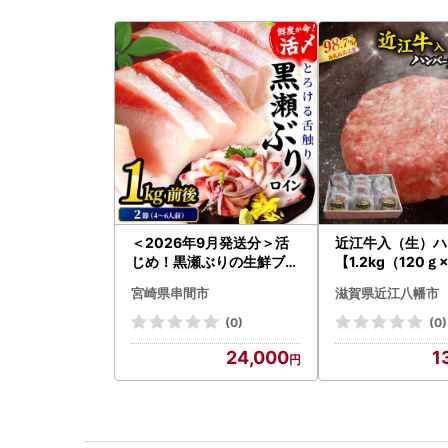
＜2026年9月発送分＞活
近江牛入（生）ハ
じめ！黒瀬ぶりの生鮮ブリ
【1.2kg（120ｇ
ロイン2節（1.0kg前後）_
】【AG09W】
宮崎県串間市
滋賀県近江八幡市
K001-012-2609
(0)
(0)
24,000
1