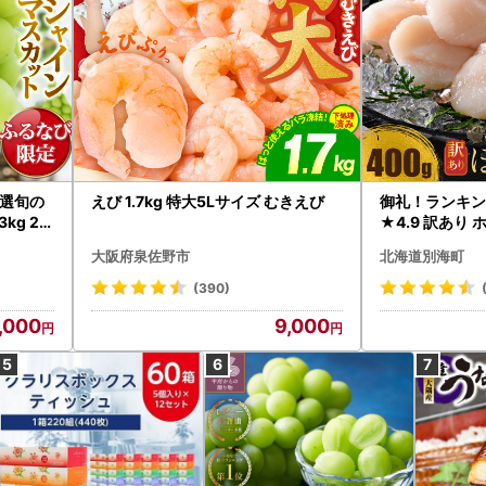
選旬の
えび 1.7kg 特大5Lサイズ むきえび
御礼！ランキン
kg 2
★4.9 訳あり 
B12-
帆立 貝柱 冷凍 
大阪府泉佐野市
北海道別海町
インマス
(390)
,000
9,000