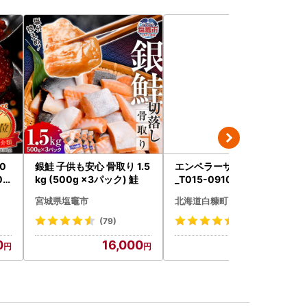
0
銀鮭 子供も安心 骨取り 1.5
エンペラーサーモン 900g
02
kg (500g ×3パック) 鮭
_T015-0910
宮城県塩竈市
北海道白糠町
(79)
(4708)
0
16,000
15,000