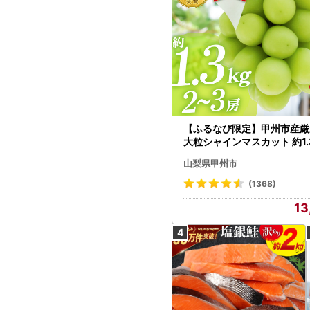
【ふるなび限定】甲州市産厳
大粒シャインマスカット 約1.3
～3房【2026年発送】（MG）
山梨県甲州市
472 FN-Limited-VO シャ
カット フルーツ
(1368)
13