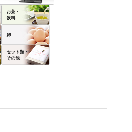
お茶・
飲料
卵
セット類・
その他