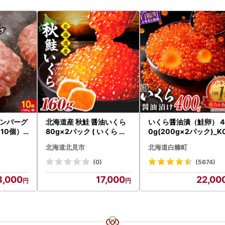
ンバーグ
北海道産 秋鮭 醤油いくら
いくら醤油漬（鮭卵） 4
×10個）
80g×2パック ( いくら イ
0g(200g×2パック)_K
クラ 魚卵 鮭 サケ さけ 鮭い
2-1676
北海道北見市
北海道白糠町
くら 醤油漬け パック 北海
道産 ふるさと納税 秋鮭 )【
(0)
(5674)
233-0002】
3,000
17,000
22,00