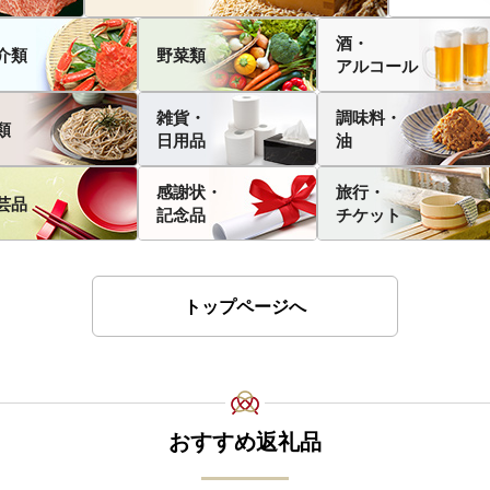
酒・
介類
野菜類
アルコール
雑貨・
調味料・
類
日用品
油
感謝状・
旅行・
芸品
記念品
チケット
トップページへ
おすすめ返礼品