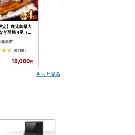
限定】鹿児島県大
なぎ蒲焼 4尾（60
N007-004-04-
県鹿屋市
うなぎ 鰻 魚 惣菜 総
(5765)
18,000
もっと見る