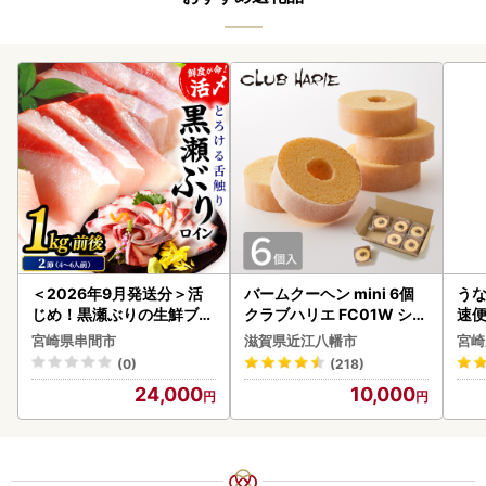
＜2026年9月発送分＞活
バームクーヘン mini 6個
うな
じめ！黒瀬ぶりの生鮮ブリ
クラブハリエ FC01W シェ
速便
ロイン2節（1.0kg前後）_
アボックス バウムクーヘ
g以
宮崎県串間市
滋賀県近江八幡市
宮崎
K001-012-2609
ン
(0)
(218)
24,000
10,000