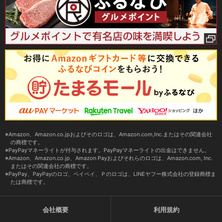
Amazon、Amazon.co.jpおよびそのロゴは、Amazon.com,Inc.またはその関連会社
の商標です。
PayPayマネーライトが付与されます。PayPayマネーライトの出金はできません。
Amazon、Amazon.co.jp、Amazon Payおよびそれらのロゴは、Amazon.com, Inc.
またはその関連会社の商標です。
PayPay、PayPayのロゴ、ペイペイ、Ｐのロゴは、LINEヤフー株式会社の登録商標ま
たは商標です。
会社概要
利用規約