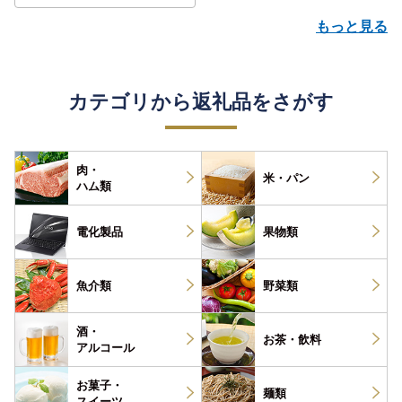
もっと見る
カテゴリから返礼品をさがす
肉・
米・パン
ハム類
電化製品
果物類
魚介類
野菜類
酒・
お茶・
飲料
アルコール
お菓子・
麺類
スイーツ