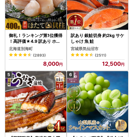
御礼！ランキング第1位獲得
訳あり 銀鮭切身 約2kg サケ
！高評価★4.9 訳あり ホタ
しゃけ 魚 鮭
テ 400g（ほたて 帆立 貝柱
北海道別海町
宮城県気仙沼市
冷凍 ）
(2893)
(2511)
8,000
12,500