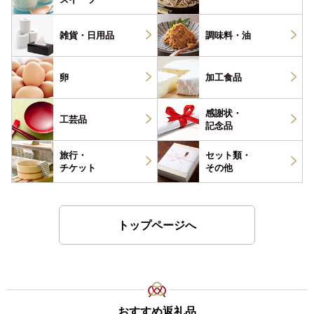
雑貨・
日用品
調味料・
油
卵
加工食品
感謝状・
工芸品
記念品
旅行・
セット類・
チケット
その他
トップページへ
おすすめ返礼品