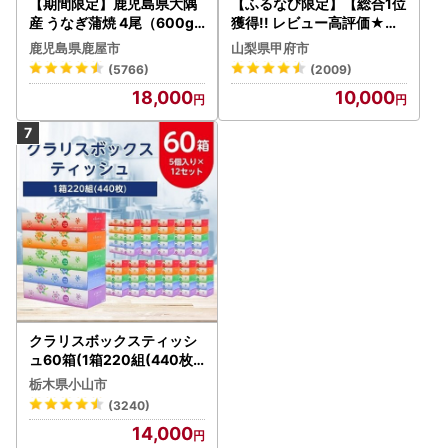
【期間限定】鹿児島県大隅
【ふるなび限定】【総合1位
産 うなぎ蒲焼 4尾（600g
獲得!! レビュー高評価★】
） KN007-004-04-cp18
〈2026年度配送分〉山梨
鹿児島県鹿屋市
山梨県甲府市
うなぎ 鰻 魚 惣菜 総菜
県産 シャインマスカット 2
(5766)
(2009)
～3房（1.0kg以上）シャイ
18,000
10,000
ン フルーツ FN-Limited-S
P
クラリスボックスティッシ
ュ60箱(1箱220組(440枚))
(5個入り×12セット)【配送
栃木県小山市
不可地域：離島・沖縄県】
(3240)
【1256759】
14,000