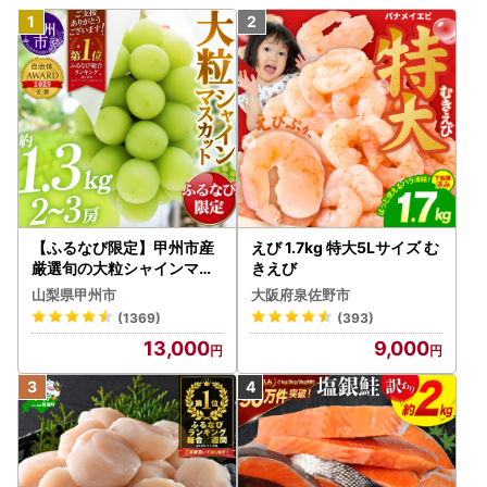
【ふるなび限定】甲州市産
えび 1.7kg 特大5Lサイズ む
厳選旬の大粒シャインマス
きえび
カット 約1.3kg 2～3房【2
山梨県甲州市
大阪府泉佐野市
026年発送】（MG）B12-
(1369)
(393)
472 FN-Limited-VO シャ
13,000
9,000
インマスカット フルーツ