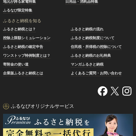
地元が誇る家電特集
日用品・消耗品特集
ふるなび限定特集
ふるさと納税を知る
ふるさと納税とは？
ふるさと納税の流れ
控除上限額シミュレーション
ふるさと納税制度について
ふるさと納税の確定申告
住民税・所得税の控除について
ワンストップ特例制度とは？
ふるさと納税のお礼特典
寄附金の使い道
マンガふるさと納税
企業版ふるさと納税とは
よくあるご質問・お問い合わせ
ふるなびオリジナルサービス