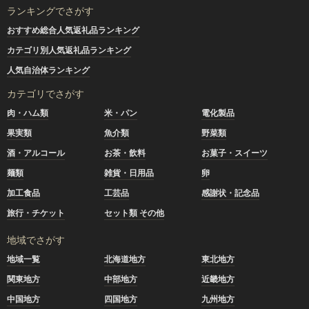
ランキングでさがす
おすすめ総合人気返礼品ランキング
カテゴリ別人気返礼品ランキング
人気自治体ランキング
カテゴリでさがす
肉・ハム類
米・パン
電化製品
果実類
魚介類
野菜類
酒・アルコール
お茶・飲料
お菓子・スイーツ
麺類
雑貨・日用品
卵
加工食品
工芸品
感謝状・記念品
旅行・チケット
セット類 その他
地域でさがす
地域一覧
北海道地方
東北地方
関東地方
中部地方
近畿地方
中国地方
四国地方
九州地方