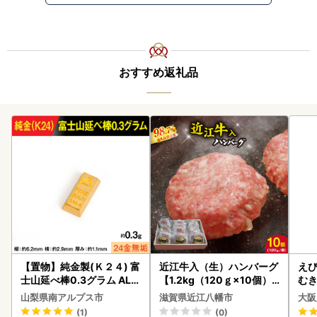
おすすめ返礼品
【置物】純金製(Ｋ２４) 富
近江牛入（生）ハンバーグ
えび
士山延べ棒0.3グラム ALP
【1.2kg（120ｇ×10個）
む
BK193
】【AG09W】
山梨県南アルプス市
滋賀県近江八幡市
大阪
(1)
(0)