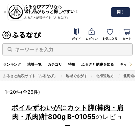
ふるなびアプリなら
返礼品がもっと探しやすい！
開く
ふるさと納税サイト「ふるなび」
ガイド
ログイン
お気に入り
カート
キーワードを入力
ランキング
地域一覧
カテゴリ
特集
ふるさと納税を知る
キャンペ
ふるさと納税サイト「ふるなび」
地域でさがす
北海道地方
北海道
1~20件(全
26
件)
ボイルずわいがにカット脚(棒肉・肩
肉・爪肉)計800g B-01055
のレビュ
ー