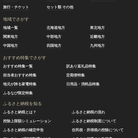
旅行・チケット
セット類 その他
地域でさがす
地域一覧
北海道地方
東北地方
関東地方
中部地方
近畿地方
中国地方
四国地方
九州地方
おすすめ特集でさがす
おすすめ特集一覧
訳あり返礼品特集
担当者おすすめ特集
定期便特集
地元が誇る家電特集
日用品・消耗品特集
ふるなび限定特集
ふるさと納税を知る
ふるさと納税とは？
ふるさと納税の流れ
控除上限額シミュレーション
ふるさと納税制度について
ふるさと納税の確定申告
住民税・所得税の控除について