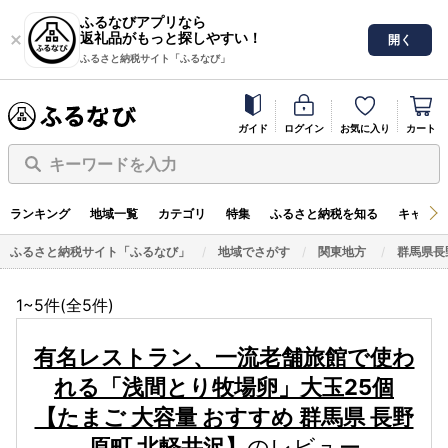
ふるなびアプリなら
返礼品がもっと探しやすい！
開く
ふるさと納税サイト「ふるなび」
ガイド
ログイン
お気に入り
カート
キーワードを入力
ランキング
地域一覧
カテゴリ
特集
ふるさと納税を知る
キャンペ
ふるさと納税サイト「ふるなび」
地域でさがす
関東地方
群馬県長
1~5件(全
5
件)
有名レストラン、一流老舗旅館で使わ
れる「浅間とり牧場卵」大玉25個
【たまご 大容量 おすすめ 群馬県 長野
原町 北軽井沢】
のレビュー