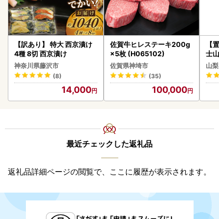
【訳あり】 特大 西京漬け
佐賀牛ヒレステーキ200g
【置
4種 8切 西京漬け
×5枚 (H065102)
士山
BK1
神奈川県藤沢市
佐賀県神埼市
山梨
(8)
(35)
14,000
100,000
最近チェックした返礼品
返礼品詳細ページの閲覧で、ここに履歴が表示されます。