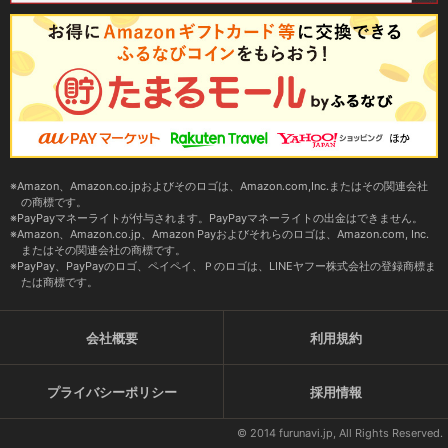
Amazon、Amazon.co.jpおよびそのロゴは、Amazon.com,Inc.またはその関連会社
の商標です。
PayPayマネーライトが付与されます。PayPayマネーライトの出金はできません。
Amazon、Amazon.co.jp、Amazon Payおよびそれらのロゴは、Amazon.com, Inc.
またはその関連会社の商標です。
PayPay、PayPayのロゴ、ペイペイ、Ｐのロゴは、LINEヤフー株式会社の登録商標ま
たは商標です。
会社概要
利用規約
プライバシーポリシー
採用情報
© 2014 furunavi.jp, All Rights Reserved.