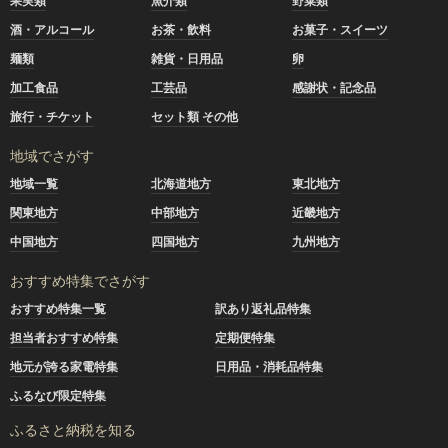
果実類
魚介類
野菜類
酒・アルコール
お茶・飲料
お菓子・スイーツ
麺類
雑貨・日用品
卵
加工食品
工芸品
感謝状・記念品
旅行・チケット
セット類 その他
地域でさがす
地域一覧
北海道地方
東北地方
関東地方
中部地方
近畿地方
中国地方
四国地方
九州地方
おすすめ特集でさがす
おすすめ特集一覧
訳あり返礼品特集
担当者おすすめ特集
定期便特集
地元が誇る家電特集
日用品・消耗品特集
ふるなび限定特集
ふるさと納税を知る