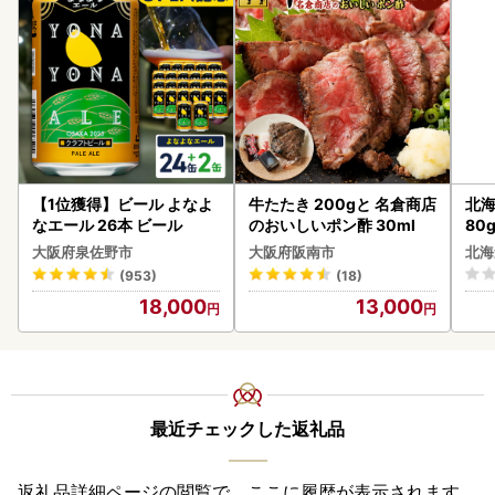
【1位獲得】ビール よなよ
牛たたき 200gと 名倉商店
北海
なエール 26本 ビール
のおいしいポン酢 30ml
80
クラ
大阪府泉佐野市
大阪府阪南市
北海
くら
(953)
(18)
道産
18,000
13,000
23
最近チェックした返礼品
返礼品詳細ページの閲覧で、ここに履歴が表示されます。