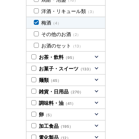
（10）
洋酒・リキュール類
（3）
梅酒
（4）
その他のお酒
（2）
お酒のセット
（13）
お茶・飲料
（95）
お菓子・スイーツ
（133）
麺類
（45）
雑貨・日用品
（270）
調味料・油
（41）
卵
（5）
加工食品
（195）
電化製品
（12）