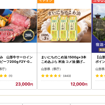
み 山形牛サーロイン
まいにちのこめ油 1500g×3本
【山
ーフ200g F2Y-00
こめあぶら 米油 コメ油 揚げ物
ポイ
炒め物 サラダ 山形県 食用油 食
ルポ
県庁）
山形県（県庁）
山形県
用オイル 調理油 油 食品 山形県
F2Y-1730
(1)
(443)
23,000
12,000