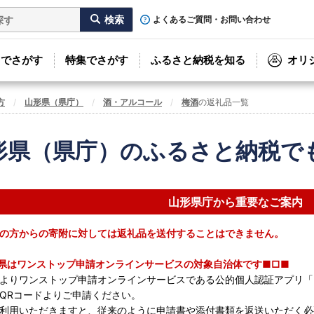
よくあるご質問・お問い合わせ
リでさがす
特集でさがす
ふるさと納税を知る
オリ
方
山形県（県庁）
酒・アルコール
梅酒
の返礼品一覧
形県（県庁）のふるさと納税で
山形県庁から重要なご案内
の方からの寄附に対しては返礼品を送付することはできません。
県はワンストップ申請オンラインサービスの対象自治体です■□■
7月よりワンストップ申請オンラインサービスである公的個人認証アプリ「
QRコードよりご申請ください。
利用いただきますと、従来のように申請書や添付書類を返送いただく必