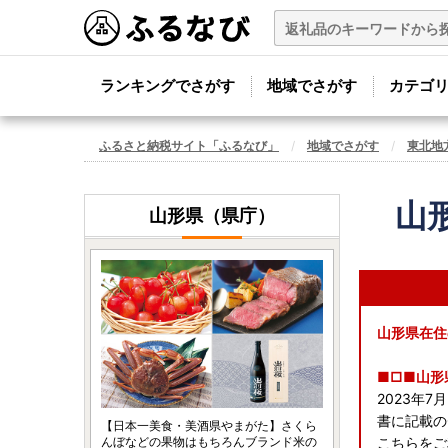
ランキングでさがす
地域でさがす
カテゴ
ふるさと納税サイト「ふるなび」
地域でさがす
東北地
山
山形県（県庁）
山形県在住
■□■山形
2023年
書に記載の
【日本一美食・美酒県やまがた】さくら
んぼなどの果物はもちろんブランド米の
こちらをご