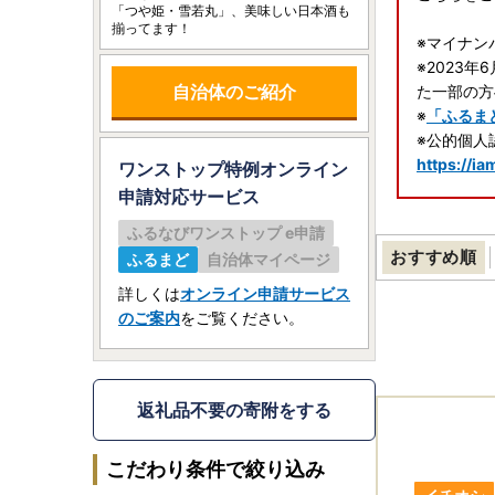
「つや姫・雪若丸」、美味しい日本酒も
揃ってます！
※マイナン
※2023
自治体のご紹介
た一部の方
※
「ふるま
※公的個人
https://ia
ワンストップ特例オンライン
申請
対応サービス
ふるなびワンストップ e申請
【重要】ヤ
おすすめ順
ふるまど
自治体マイページ
ヤマト運輸
る場合、送
詳しくは
オンライン申請サービス
のご案内
をご覧ください。
なお、ご贈
分にご注意
※転送を拒
返礼品不要の寄附をする
詳しくは
ヤ
こだわり条件で絞り込み