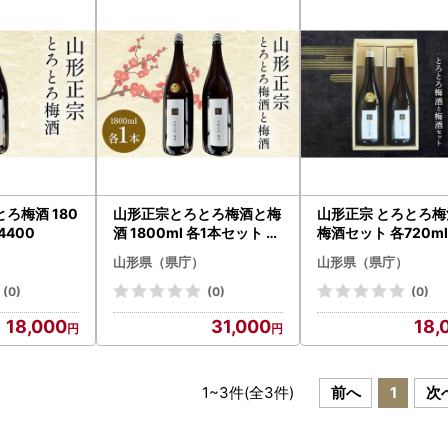
ろ梅酒 180
山形正宗とろとろ梅酒と梅
山形正宗 とろとろ梅
-4400
酒 1800ml 各1本セット F2
梅酒セット 各720ml
Y-4401
セット F2Y-4386
山形県（県庁）
山形県（県庁）
(0)
(0)
(0)
18,000
31,000
18,
1
~
3
件(全
3
件)
前へ
1
次