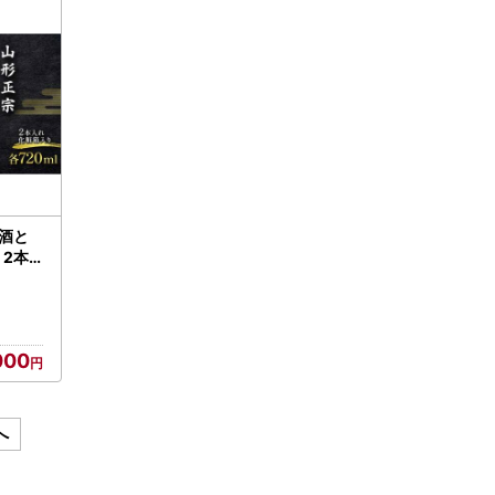
酒と
 2本
000
へ