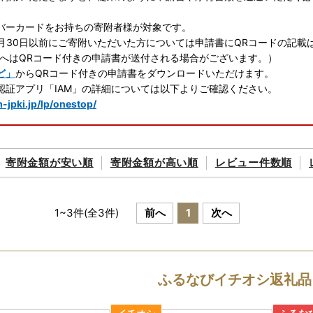
バーカードをお持ちの寄附者様が対象です。
年6月30日以前にご寄附いただいた方については申請書にQRコードの記
へはQRコード付きの申請書が送付される場合がございます。）
ど」
からQRコード付きの申請書をダウンロードいただけます。
認証アプリ「IAM」の詳細については以下よりご確認ください。
m-jpki.jp/lp/onestop/
マト運輸の荷物転送有料化のお知らせ
寄附金額が
安い順
寄附金額が
高い順
レビュー件数順
の規定変更により、2023年6月1日（木）以降、お荷物の送り状に記
り状に記載されたお届け先から変更後のお届け先までの配送料が着払い
答用の場合でも受取人様に着払いでご負担いただくことになりますので
1
~
3
件(全
3
件)
前へ
1
次へ
いただいた上でお申込いただきますようよろしくお願い申し上げます。
否された場合の返礼品の再発送はいたしません。
ふるなびイチオシ返礼品
マト運輸のホームページ
をご確認ください。