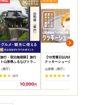
形旅行・宿泊無期限】旅行
【10営業日以内発送】訳あり
【
ント山形県ふるなびトラベ
クッキーシュークリーム 26個
油 
イント
高評価 ご家庭用 お菓子 小分け
フト
（県庁）
山形県（県庁）
山
スイーツ F2Y-5940
県 
(67)
(118)
10,000
10,000