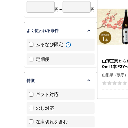
円～
円
よく使われる条件
ふるなび限定
定期便
山形正宗とろと
0ml 1本 F2Y
山形県（県庁）
特徴
ギフト対応
のし対応
在庫切れを含む