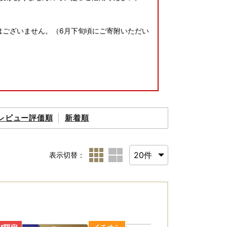
載はございません。（6月下旬頃にご寄附いただい
レビュー評価順
新着順
載されたご住所以外にお届け先を変更（転送）す
で発生いたします。
、お届け先のご住所をご入力いただく際には十
表示切替：