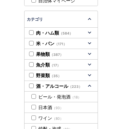
自治体マイページ
カテゴリ
肉・ハム類
（584）
米・パン
（171）
果物類
（387）
魚介類
（17）
野菜類
（35）
酒・アルコール
（223）
ビール・発泡酒
（18）
日本酒
（93）
ワイン
（80）
焼酎・泡盛