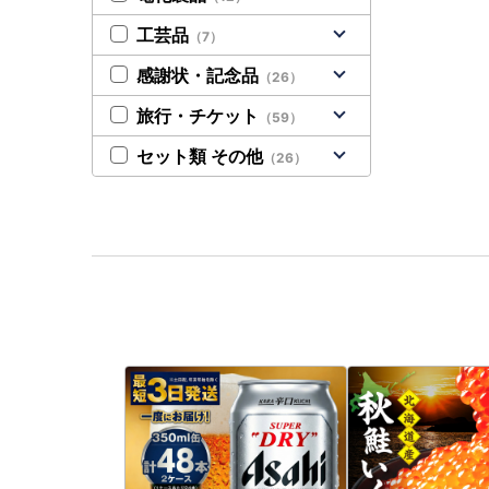
工芸品
（7）
感謝状・記念品
（26）
旅行・チケット
（59）
セット類 その他
（26）